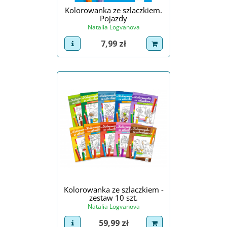
Kolorowanka ze szlaczkiem.
Pojazdy
Natalia Logvanova
Cena
7,99 zł
view product
dodaj do koszyka
Kolorowanka ze szlaczkiem -
zestaw 10 szt.
Natalia Logvanova
Cena
59,99 zł
view product
dodaj do koszyka