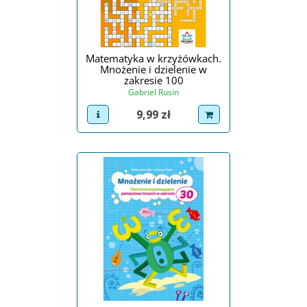
Matematyka w krzyżówkach.
Mnożenie i dzielenie w
zakresie 100
Gabriel Rusin
Cena
9,99 zł
view product
dodaj do koszyka