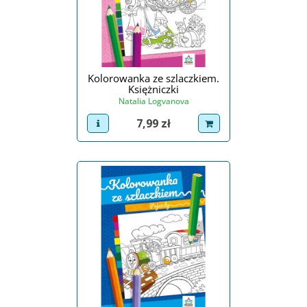
Kolorowanka ze szlaczkiem.
Księżniczki
Natalia Logvanova
Cena
7,99 zł
view product
dodaj do koszyka