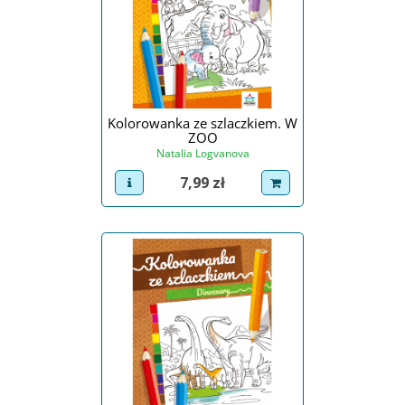
Kolorowanka ze szlaczkiem. W
ZOO
Natalia Logvanova
Cena
7,99 zł
view product
dodaj do koszyka