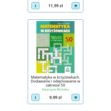
Cena
11,99 zł
view product
dodaj do koszyka
Matematyka w krzyżówkach.
Dodawanie i odejmowanie w
zakresie 50
Katarzyna Michalec
Cena
9,99 zł
view product
dodaj do koszyka