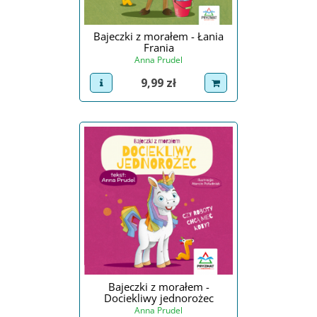
Bajeczki z morałem - Łania
Frania
Anna Prudel
Cena
9,99 zł
view product
dodaj do koszyka
Bajeczki z morałem -
Dociekliwy jednorożec
Anna Prudel