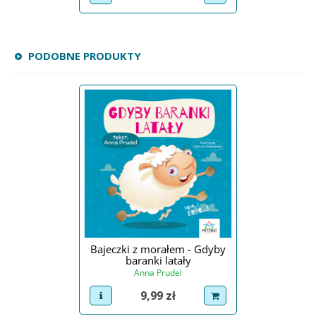
PODOBNE PRODUKTY
Bajeczki z morałem - Gdyby
baranki latały
Anna Prudel
Cena
9,99 zł
view product
dodaj do koszyka