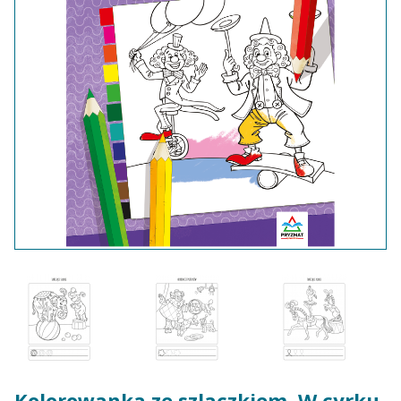
Kolorowanka ze szlaczkiem. W cyrku