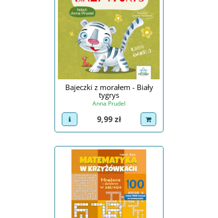
Bajeczki z morałem - Biały
tygrys
Anna Prudel
Cena
9,99 zł
view product
dodaj do koszyka