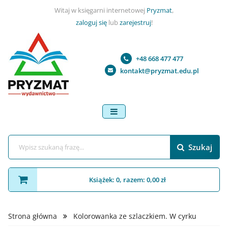
Witaj w księgarni internetowej
Pryzmat
,
zaloguj się
lub
zarejestruj
!
+48 668 477 477
kontakt@pryzmat.edu.pl
menu
Szukaj
Książek: 0, razem: 0,00 zł
Strona główna
Kolorowanka ze szlaczkiem. W cyrku