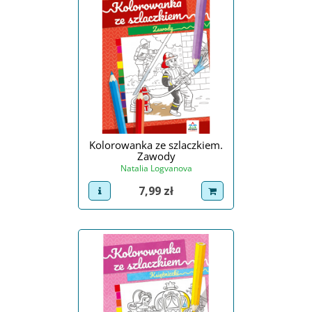
Kolorowanka ze szlaczkiem.
Zawody
Natalia Logvanova
Cena
7,99 zł
view product
dodaj do koszyka