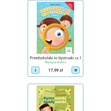
Przedszkolaki to bystrzaki cz.1
Martyna Bubicz
Cena
17,99 zł
view product
dodaj do koszyka