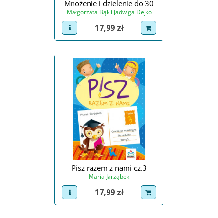
Mnożenie i dzielenie do 30
Małgorzata Bąk i Jadwiga Dejko
Cena
17,99 zł
view product
dodaj do koszyka
Pisz razem z nami cz.3
Maria Jarząbek
Cena
17,99 zł
view product
dodaj do koszyka