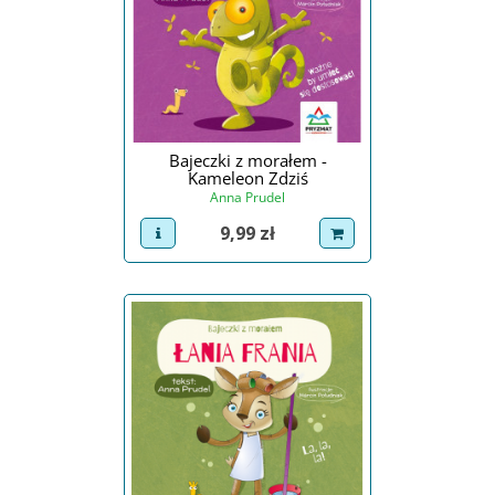
Bajeczki z morałem -
Kameleon Zdziś
Anna Prudel
Cena
9,99 zł
view product
dodaj do koszyka