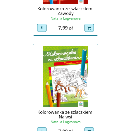
Kolorowanka ze szlaczkiem.
Zawody
Natalia Logvanova
Cena
7,99 zł
view product
dodaj do koszyka
Kolorowanka ze szlaczkiem.
Na wsi
Natalia Logvanova