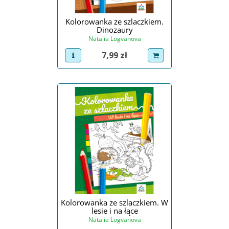
Kolorowanka ze szlaczkiem.
Dinozaury
Natalia Logvanova
Cena
7,99 zł
view product
dodaj do koszyka
Kolorowanka ze szlaczkiem. W
lesie i na łące
Natalia Logvanova