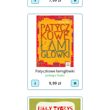
Cena
7,99 zł
view product
dodaj do koszyka
Patyczkowe łamigłówki
Jadwiga Dejko
Cena
9,99 zł
view product
dodaj do koszyka