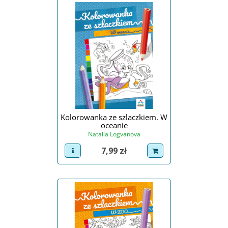
Kolorowanka ze szlaczkiem. W
oceanie
Natalia Logvanova
Cena
7,99 zł
view product
dodaj do koszyka