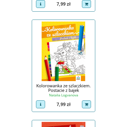
Cena
7,99 zł
view product
dodaj do koszyka
Kolorowanka ze szlaczkiem.
Postacie z bajek
Natalia Logvanova
Cena
7,99 zł
view product
dodaj do koszyka