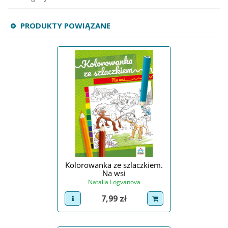
PRODUKTY POWIĄZANE
Kolorowanka ze szlaczkiem.
Na wsi
Natalia Logvanova
Cena
7,99 zł
view product
dodaj do koszyka