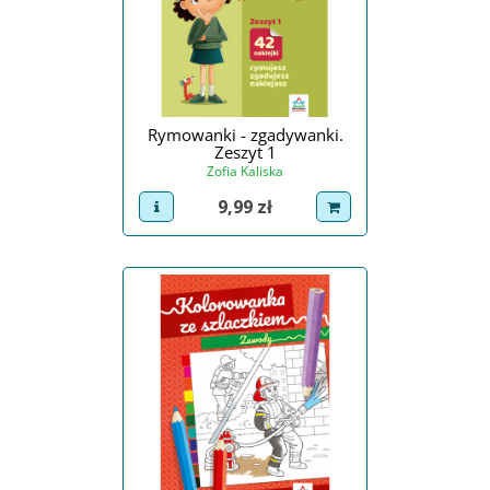
Rymowanki - zgadywanki.
Zeszyt 1
Zofia Kaliska
Cena
9,99 zł
view product
dodaj do koszyka