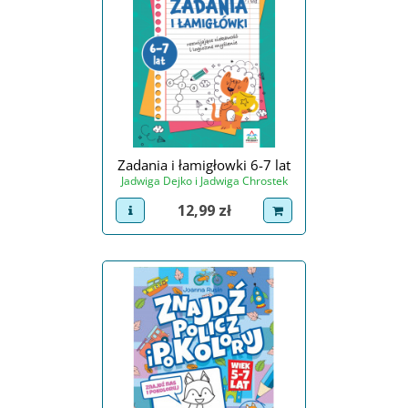
Zadania i łamigłowki 6-7 lat
Jadwiga Dejko i Jadwiga Chrostek
Cena
12,99 zł
view product
dodaj do koszyka