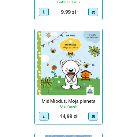
Gabriel Rusin
Cena
9,99 zł
view product
dodaj do koszyka
Miś Mioduś. Moja planeta
Ola Panek
Cena
14,99 zł
view product
dodaj do koszyka