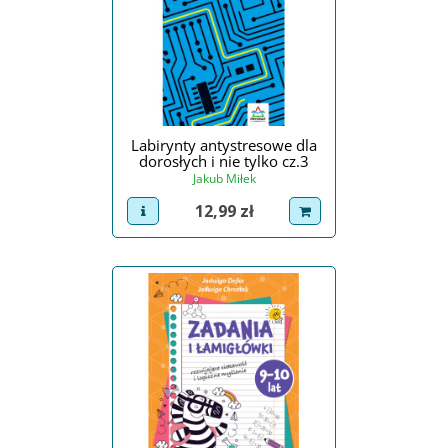
Labirynty antystresowe dla
dorosłych i nie tylko cz.3
Jakub Miłek
Cena
12,99 zł
view product
dodaj do koszyka