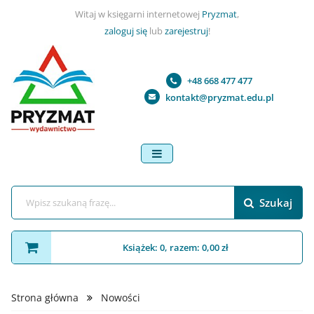
Witaj w księgarni internetowej
Pryzmat
,
zaloguj się
lub
zarejestruj
!
+48 668 477 477
kontakt@pryzmat.edu.pl
menu
Szukaj
Książek: 0, razem: 0,00 zł
Strona główna
Nowości