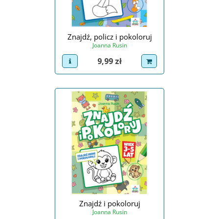
Znajdź, policz i pokoloruj
Joanna Rusin
Cena
9,99 zł
view product
dodaj do koszyka
Znajdź i pokoloruj
Joanna Rusin