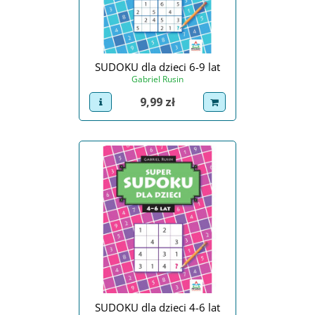
SUDOKU dla dzieci 6-9 lat
Gabriel Rusin
Cena
9,99 zł
view product
dodaj do koszyka
SUDOKU dla dzieci 4-6 lat