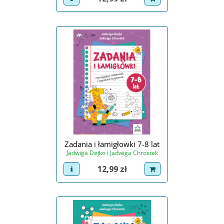
Zadania i łamigłowki 7-8 lat
Jadwiga Dejko i Jadwiga Chrostek
Cena
12,99 zł
view product
dodaj do koszyka