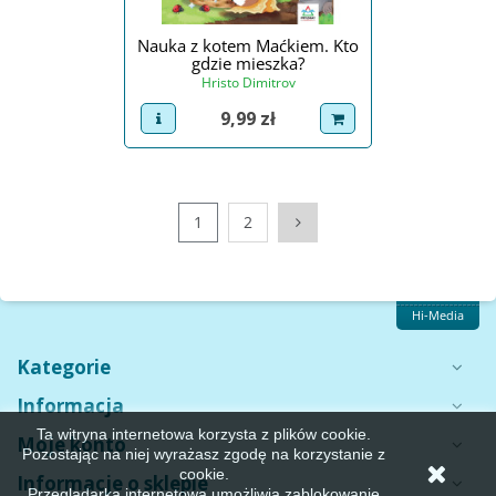
Nauka z kotem Maćkiem. Kto
gdzie mieszka?
Hristo Dimitrov
Cena
9,99 zł
view product
dodaj do koszyka
Następny
1
2
Hi-Media
Kategorie
Informacja
Ta witryna internetowa korzysta z plików cookie.
Moje konto
Pozostając na niej wyrażasz zgodę na korzystanie z
cookie.
Informacje o sklepie
Przeglądarka internetowa umożliwia zablokowanie