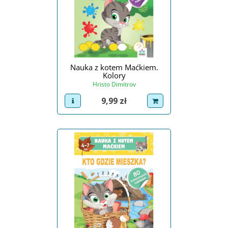
Nauka z kotem Maćkiem.
Kolory
Hristo Dimitrov
Cena
9,99 zł
view product
dodaj do koszyka