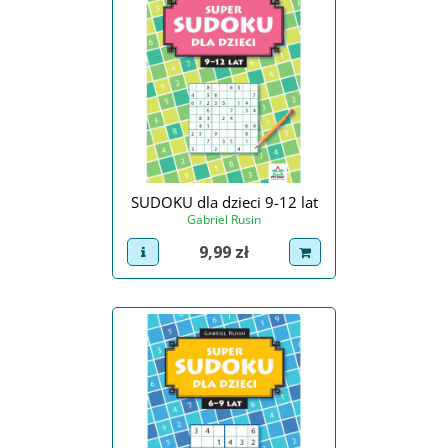
SUDOKU dla dzieci 9-12 lat
Gabriel Rusin
Cena
9,99 zł
view product
dodaj do koszyka