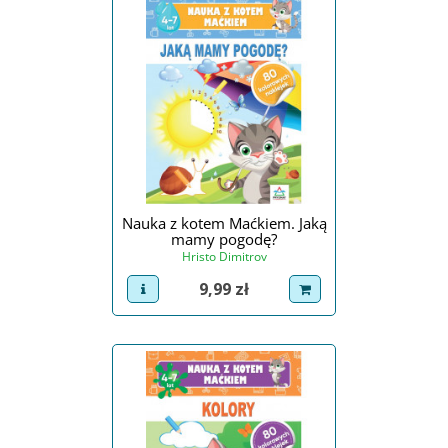
Nauka z kotem Maćkiem. Jaką
mamy pogodę?
Hristo Dimitrov
Cena
9,99 zł
view product
dodaj do koszyka