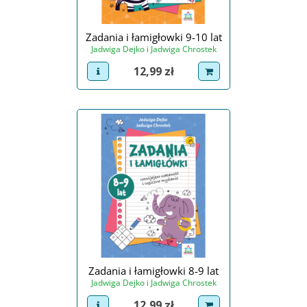
Zadania i łamigłowki 9-10 lat
Jadwiga Dejko i Jadwiga Chrostek
Cena
12,99 zł
view product
dodaj do koszyka
Zadania i łamigłowki 8-9 lat
Jadwiga Dejko i Jadwiga Chrostek
Cena
12,99 zł
view product
dodaj do koszyka