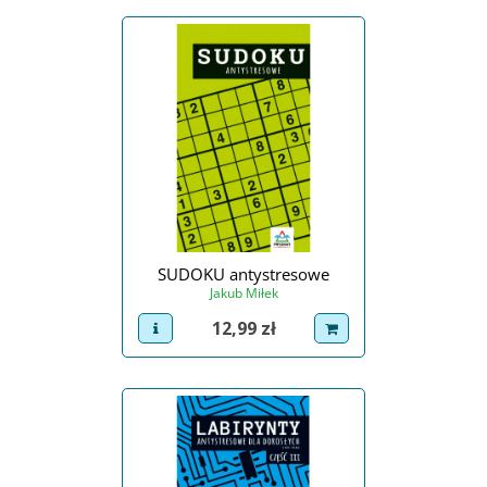
SUDOKU antystresowe
Jakub Miłek
Cena
12,99 zł
view product
dodaj do koszyka