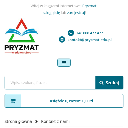
Witaj w księgarni internetowej
Pryzmat
,
zaloguj się
lub
zarejestruj
!
+48 668 477 477
kontakt@pryzmat.edu.pl
menu
Szukaj
Książek: 0, razem: 0,00 zł
Strona główna
Kontakt z nami