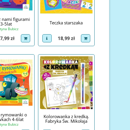
z nami figurami
Teczka starszaka
3-5lat
tyna Bubicz
ena
Cena
7,99 zł
18,99 zł
roduct
dodaj do koszyka
view product
dodaj do koszyka
 rymowanki o
Kolorowanka z kredką.
kach 4-6lat
Fabryka Św. Mikołaja
tyna Bubicz