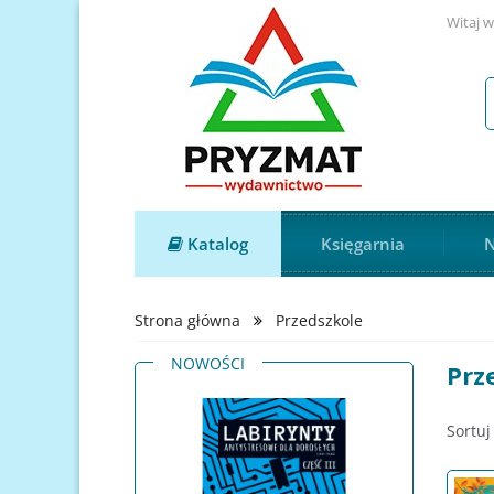
Witaj w
Katalog
Księgarnia
N
Strona główna
Przedszkole
NOWOŚCI
Prz
Sortuj