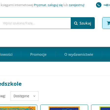
 księgarni internetowej
Pryzmat
,
zaloguj się
lub
zarejestruj
!
+48 
Szukaj
owości
Promocje
O wydawnictwie
edszkole
 wg:
Dostępne