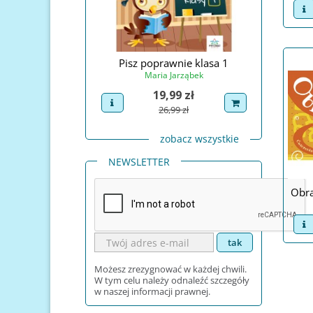
v
Świętego Mikołaja
Pisz poprawnie klasa 1
Pisz po
na Prudel
Maria Jarząbek
Ma
Cena
Cena
4,99 zł
19,99 zł
uct
dodaj do koszyka
view product
dodaj do koszyka
view pro
Cena podstawowa
Cena podstawowa
29,99 zł
26,99 zł
zobacz wszystkie
NEWSLETTER
Obra
v
Możesz zrezygnować w każdej chwili.
W tym celu należy odnaleźć szczegóły
w naszej informacji prawnej.