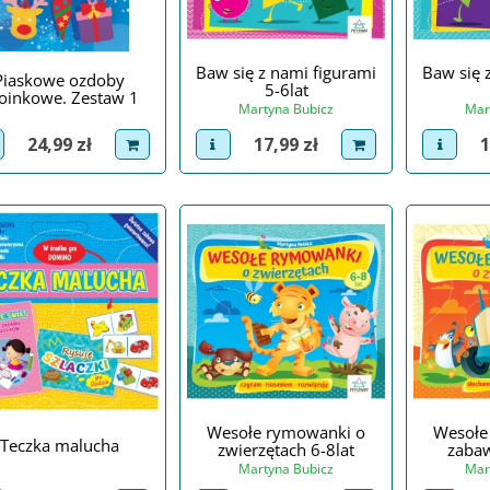
Baw się z nami figurami
Baw się 
Piaskowe ozdoby
5-6lat
oinkowe. Zestaw 1
Martyna Bubicz
Mar
Cena
Cena
C
24,99 zł
17,99 zł
1
iew product
dodaj do koszyka
view product
dodaj do koszyka
view p
Wesołe rymowanki o
Wesołe
Teczka malucha
zwierzętach 6-8lat
zabaw
Martyna Bubicz
Mar