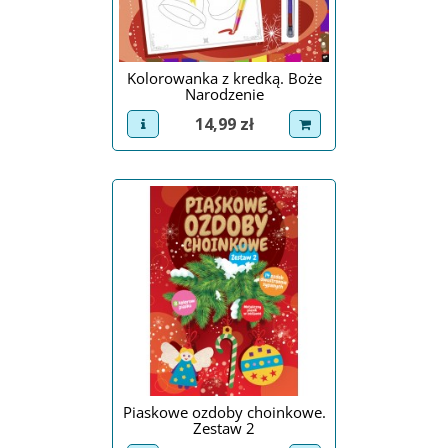
Kolorowanka z kredką. Boże
Narodzenie
Cena
14,99 zł
view product
dodaj do koszyka
Piaskowe ozdoby choinkowe.
Zestaw 2