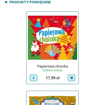
PRODUKTY POWIĄZANE
Papierowa choinka
Elżbieta Sekuła
Cena
17,99 zł
view product
dodaj do koszyka