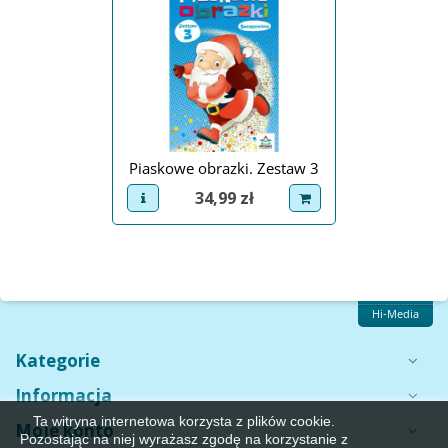
Piaskowe obrazki. Zestaw 3
Cena
34,99 zł
view product
dodaj do koszyka
Hi-Media
Kategorie
Informacja
Ta witryna internetowa korzysta z plików cookie.
Moje konto
Pozostając na niej wyrażasz zgodę na korzystanie z