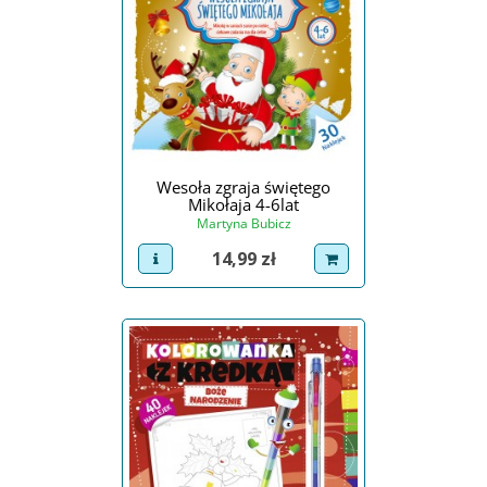
Wesoła zgraja świętego
Mikołaja 4-6lat
Martyna Bubicz
Cena
14,99 zł
view product
dodaj do koszyka