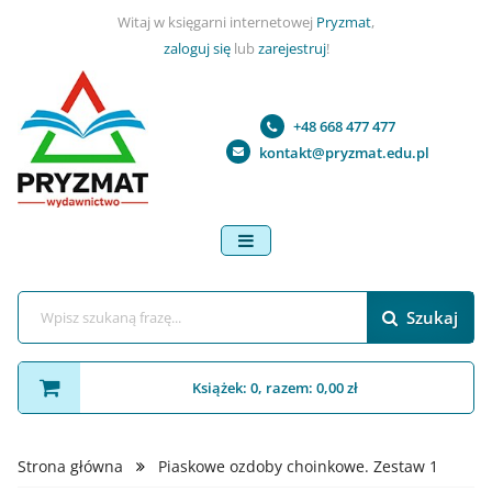
Witaj w księgarni internetowej
Pryzmat
,
zaloguj się
lub
zarejestruj
!
+48 668 477 477
kontakt@pryzmat.edu.pl
menu
Szukaj
Książek: 0, razem: 0,00 zł
Strona główna
Piaskowe ozdoby choinkowe. Zestaw 1