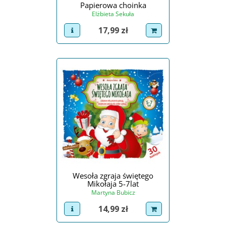
Papierowa choinka
Elżbieta Sekuła
Cena
17,99 zł
view product
dodaj do koszyka
Wesoła zgraja świętego
Mikołaja 5-7lat
Martyna Bubicz
Cena
14,99 zł
view product
dodaj do koszyka