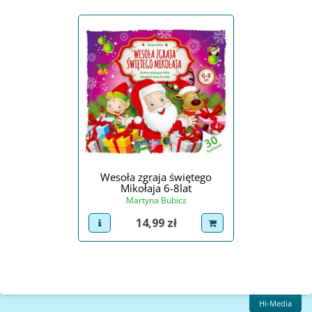
Wesoła zgraja świętego
Mikołaja 6-8lat
Martyna Bubicz
Cena
14,99 zł
view product
dodaj do koszyka
Hi-Media