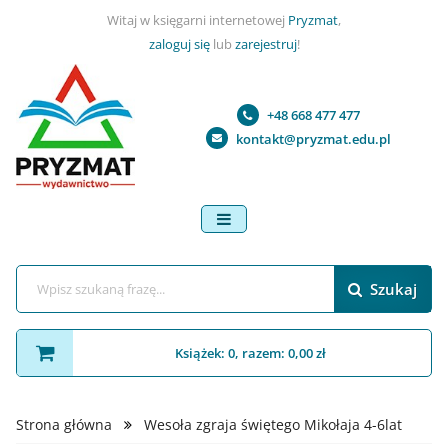
Witaj w księgarni internetowej
Pryzmat
,
zaloguj się
lub
zarejestruj
!
+48 668 477 477
kontakt@pryzmat.edu.pl
menu
Szukaj
Książek: 0, razem: 0,00 zł
Strona główna
Wesoła zgraja świętego Mikołaja 4-6lat