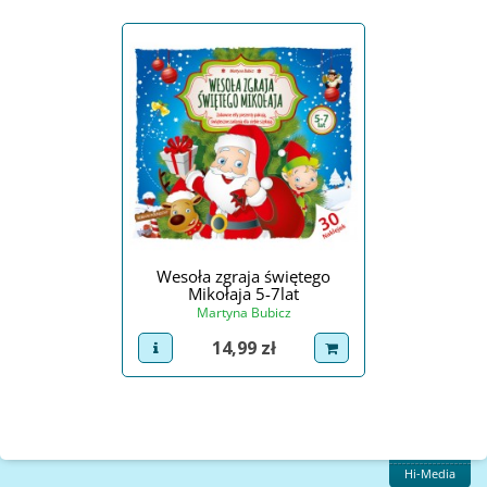
Wesoła zgraja świętego
Mikołaja 5-7lat
Martyna Bubicz
Cena
14,99 zł
view product
dodaj do koszyka
Hi-Media