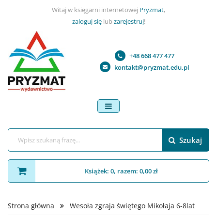
Witaj w księgarni internetowej
Pryzmat
,
zaloguj się
lub
zarejestruj
!
+48 668 477 477
kontakt@pryzmat.edu.pl
menu
Szukaj
Książek: 0, razem: 0,00 zł
Strona główna
Wesoła zgraja świętego Mikołaja 6-8lat