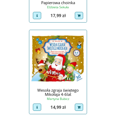
Papierowa choinka
Elżbieta Sekuła
Cena
17,99 zł
view product
dodaj do koszyka
Wesoła zgraja świętego
Mikołaja 4-6lat
Martyna Bubicz
Cena
14,99 zł
view product
dodaj do koszyka