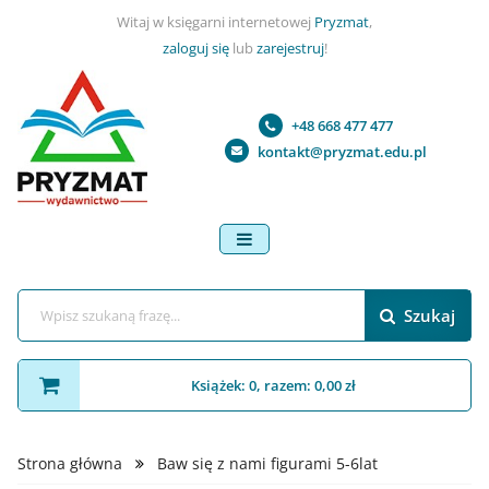
Witaj w księgarni internetowej
Pryzmat
,
zaloguj się
lub
zarejestruj
!
+48 668 477 477
kontakt@pryzmat.edu.pl
menu
Szukaj
Książek: 0, razem: 0,00 zł
Strona główna
Baw się z nami figurami 5-6lat