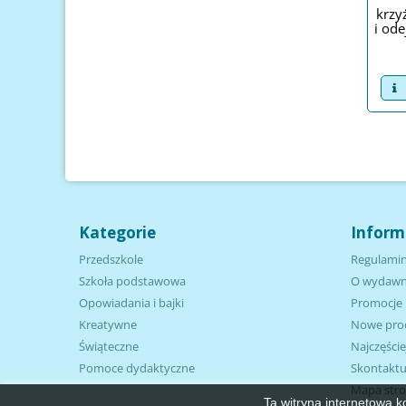
krzy
i od
v
Kategorie
Inform
Przedszkole
Regulamin
Szkoła podstawowa
O wydawn
Opowiadania i bajki
Promocje
Kreatywne
Nowe pro
Świąteczne
Najczęści
Pomoce dydaktyczne
Skontaktuj
Mapa str
Ta witryna internetowa k