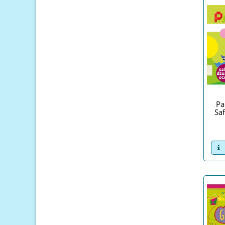
Pa
Saf
v