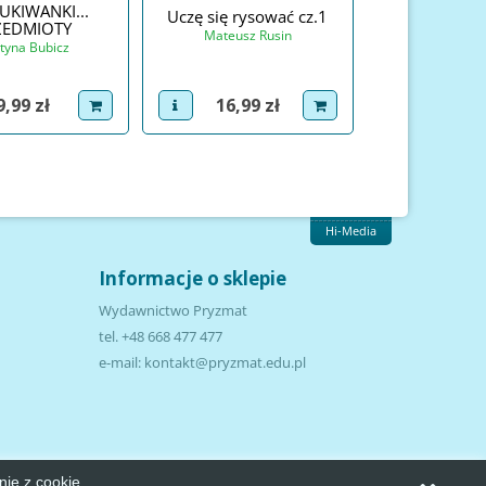
UKIWANKI...
Uczę się rysować cz.1
ZEDMIOTY
Mateusz Rusin
tyna Bubicz
Cena
Cena
9,99 zł
16,99 zł
roduct
dodaj do koszyka
view product
dodaj do koszyka
Hi-Media
Informacje o sklepie
Wydawnictwo Pryzmat
tel.
+48 668 477 477
e-mail:
kontakt@pryzmat.edu.pl
nie z cookie.