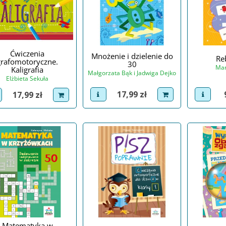
Ćwiczenia
Mnożenie i dzielenie do
Re
grafomotoryczne.
30
Mar
Kaligrafia
Małgorzata Bąk i Jadwiga Dejko
Elżbieta Sekuła
Cena
Cena
17,99 zł
17,99 zł
view p
view product
dodaj do koszyka
iew product
dodaj do koszyka
Matematyka w