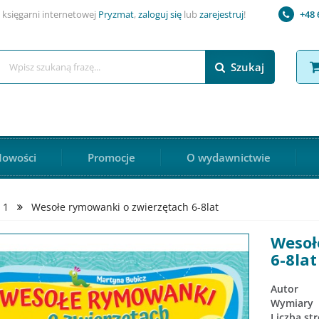
 księgarni internetowej
Pryzmat
,
zaloguj się
lub
zarejestruj
!
+48 
Szukaj
owości
Promocje
O wydawnictwie
 1
Wesołe rymowanki o zwierzętach 6-8lat
Wesoł
6-8lat
Autor
Wymiary
Liczba st