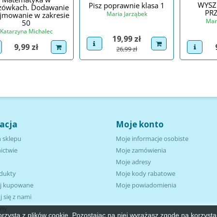
WYSZ
Pisz poprawnie klasa 1
żówkach. Dodawanie
PR
Maria Jarząbek
ejmowanie w zakresie
Mar
50
Katarzyna Michalec
Cena
19,99 zł
view product
dodaj do koszyka
Cena
9,99 zł
view p
iew product
dodaj do koszyka
Cena podstawowa
26,99 zł
acja
Moje konto
 sklepu
Moje informacje osobiste
ictwie
Moje zamówienia
Moje adresy
dukty
Moje kody rabatowe
ej kupowane
Moje powiadomienia
 się z nami
ony
orzysta z plików cookie. Pozostając na niej wyrażasz zgodę na korzysta