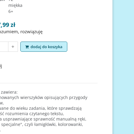
miękka
6+
,99 zł
ozumiem, rozwiązuję
 łamigłowki 7-8 lat
Zadania i łamigłowki 6-7 lat
Znajdź,
dodaj do koszyka
jko i Jadwiga Chrostek
Jadwiga Dejko i Jadwiga Chrostek
Cena
Cena
12,99 zł
12,99 zł
oduct
dodaj do koszyka
view product
dodaj do koszyk
view p
j
 zawiera:
ymowanych wierszyków opisujących przygody
w,
wane do wieku zadania, które sprawdzają
ść rozumienia czytanego tekstu,
ia usprawniające sprawność manualną ręki,
 specjalne", czyli łamigłówki, kolorowanki,
.