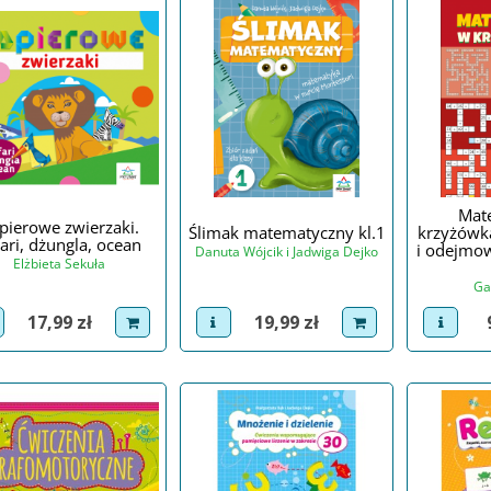
Mat
pierowe zwierzaki.
Ślimak matematyczny kl.1
krzyżówk
ari, dżungla, ocean
i odejmow
Danuta Wójcik i Jadwiga Dejko
Elżbieta Sekuła
Ga
Cena
Cena
17,99 zł
19,99 zł
iew product
dodaj do koszyka
view product
dodaj do koszyka
view p