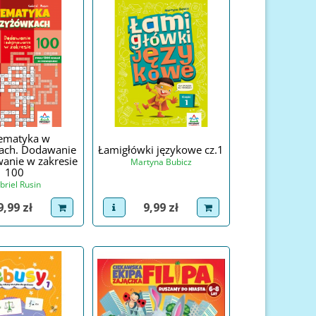
ematyka w
ach. Dodawanie
Łamigłówki językowe cz.1
anie w zakresie
Martyna Bubicz
100
briel Rusin
Cena
Cena
9,99 zł
9,99 zł
roduct
dodaj do koszyka
view product
dodaj do koszyka