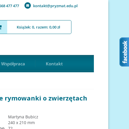
668 477 477
kontakt@pryzmat.edu.pl
Książek: 0, razem: 0,00 zł
Współpraca
Kontakt
e rymowanki o zwierzętach
Martyna Bubicz
240 x 210 mm
ron
72