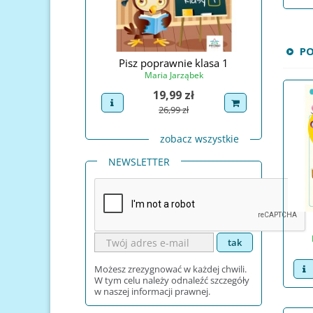
P
Świętego Mikołaja
Pisz poprawnie klasa 1
Pisz po
na Prudel
Maria Jarząbek
Ma
Cena
Cena
4,99 zł
19,99 zł
uct
dodaj do koszyka
view product
dodaj do koszyka
view pro
Cena podstawowa
Cena podstawowa
29,99 zł
26,99 zł
zobacz wszystkie
NEWSLETTER
v
Możesz zrezygnować w każdej chwili.
W tym celu należy odnaleźć szczegóły
w naszej informacji prawnej.