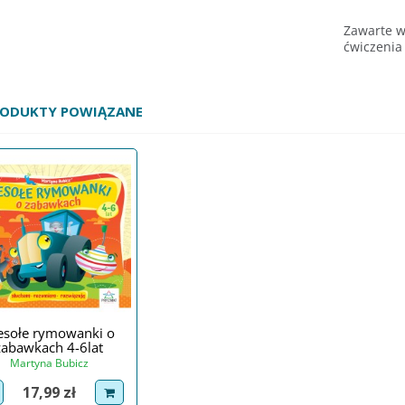
Zawarte w
ćwiczenia
RODUKTY POWIĄZANE
sołe rymowanki o
zabawkach 4-6lat
Martyna Bubicz
Cena
17,99 zł
iew product
dodaj do koszyka