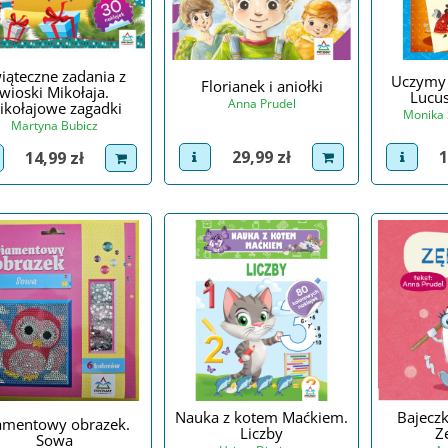
iąteczne zadania z
Uczymy 
Florianek i aniołki
wioski Mikołaja.
Lucus
Anna Prudel
ikołajowe zagadki
Monika
Martyna Bubicz
Cena
C
Cena
29,99 zł
1
14,99 zł
view product
dodaj do koszyka
view p
iew product
dodaj do koszyka
Nauka z kotem Maćkiem.
Bajeczk
amentowy obrazek.
Liczby
Z
Sowa