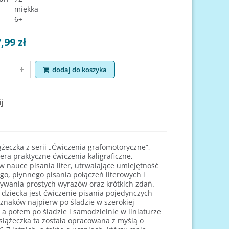
miękka
6+
,99 zł
dodaj do koszyka
 łamigłowki 7-8 lat
Zadania i łamigłowki 6-7 lat
Znajdź,
jko i Jadwiga Chrostek
Jadwiga Dejko i Jadwiga Chrostek
j
Cena
Cena
12,99 zł
12,99 zł
oduct
dodaj do koszyka
view product
dodaj do koszyk
view p
iążeczka z serii „Ćwiczenia grafomotoryczne”,
era praktyczne ćwiczenia kaligraficzne,
 nauce pisania liter, utrwalające umiejętność
o, płynnego pisania połączeń literowych i
wania prostych wyrazów oraz krótkich zdań.
dziecka jest ćwiczenie pisania pojedynczych
uznaków najpierw po śladzie w szerokiej
, a potem po śladzie i samodzielnie w liniaturze
Książeczka ta została opracowana z myślą o