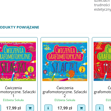
dzieciach 
trudności
estetyczn
RODUKTY POWIĄZANE
Ćwiczenia
Ćwiczenia
Ć
omotoryczne. Szlaczki
grafomotoryczne. Szlaczki
grafomoto
1
2
Elżbieta Sekuła
Elżbieta Sekuła
Elż
Cena
Cena
C
17,99 zł
17,99 zł
1
iew product
dodaj do koszyka
view product
dodaj do koszyka
view p