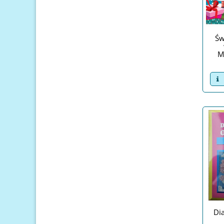
Św
M
v
Di