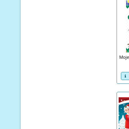
Moje
v