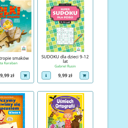
SUDOKU dla dzieci 9-12
 tropie smaków
lat
ta Karaban
Gabriel Rusin
ena
Cena
9,99 zł
9,99 zł
roduct
dodaj do koszyka
view product
dodaj do koszyka