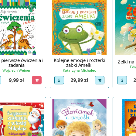
 pierwsze ćwiczenia i
Kolejne emocje i rozterki
Żelki na
zadania
żabki Amelki
Edy
Wojciech Weiner
Katarzyna Michalec
C
Cena
Cena
2
9,99 zł
29,99 zł
view p
iew product
dodaj do koszyka
view product
dodaj do koszyka