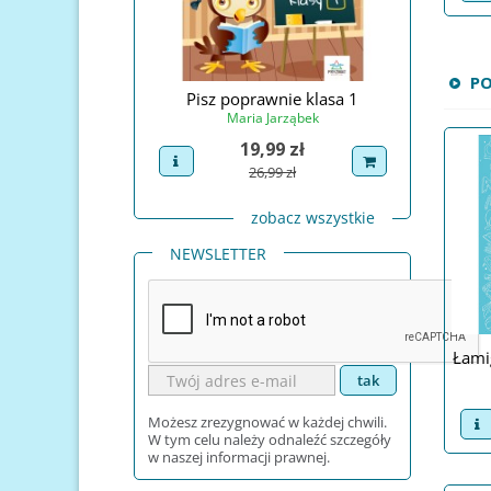
P
Świętego Mikołaja
Pisz poprawnie klasa 1
Pisz po
na Prudel
Maria Jarząbek
Ma
Cena
Cena
4,99 zł
19,99 zł
uct
dodaj do koszyka
view product
dodaj do koszyka
view pro
Cena podstawowa
Cena podstawowa
29,99 zł
26,99 zł
zobacz wszystkie
NEWSLETTER
Łami
Możesz zrezygnować w każdej chwili.
v
W tym celu należy odnaleźć szczegóły
w naszej informacji prawnej.