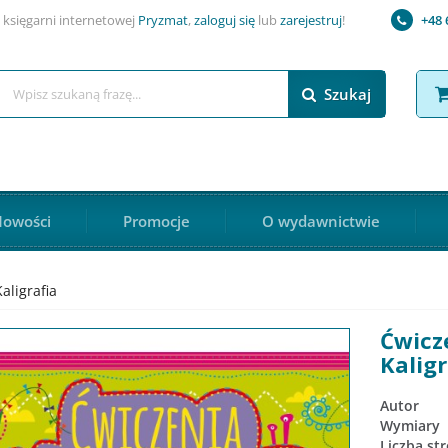
 księgarni internetowej
Pryzmat
,
zaloguj się
lub
zarejestruj
!
+48 
Szukaj
owości
Promocje
O wydawnictwie
aligrafia
Ćwicz
Kaligr
Autor
Wymiary
Liczba st