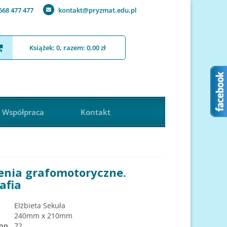
668 477 477
kontakt@pryzmat.edu.pl
Książek: 0, razem: 0,00 zł
Współpraca
Kontakt
enia grafomotoryczne.
afia
Elżbieta Sekuła
240mm x 210mm
ron
72