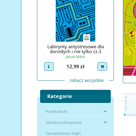
 antystresowe
Labirynty antystresowe dla
Zadania i 
dorosłych i nie tylko cz.3
akub Miłek
Jadwiga Dej
Jakub Miłek
Cena
2,99 zł
uct
dodaj do koszyka
view pro
Cena
12,99 zł
view product
dodaj do koszyka
zobacz wszystkie
Kategorie
Przedszkole
Szkoła podstawowa
Opowiadania i bajki