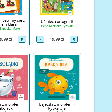
i bawimy się z
Uśmiech ortografii
iem klasa 1
Irena Micińska-Łyżniak
 Sanecka-Marek
Cena
ena
19,99 zł
9,99 zł
view product
dodaj do koszyka
roduct
dodaj do koszyka
i z morałem -
Bajeczki z morałem -
ębolądki
Rybka Ola