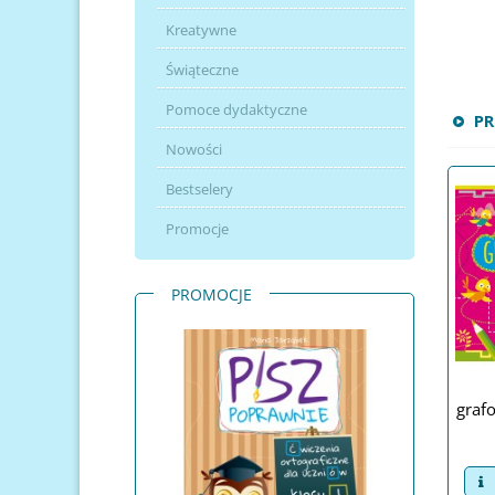
Kreatywne
Świąteczne
Pomoce dydaktyczne
P
Nowości
Bestselery
Promocje
PROMOCJE
graf
v