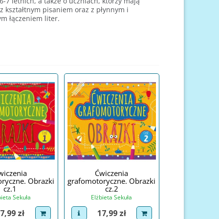
6-7 letnich, a także o uczniach, którzy mają
 z kształtnym pisaniem oraz z płynnym i
ym łączeniem liter.
wiczenia
Ćwiczenia
ryczne. Obrazki
grafomotoryczne. Obrazki
cz.1
cz.2
bieta Sekuła
Elżbieta Sekuła
ena
Cena
7,99 zł
17,99 zł
roduct
dodaj do koszyka
view product
dodaj do koszyka