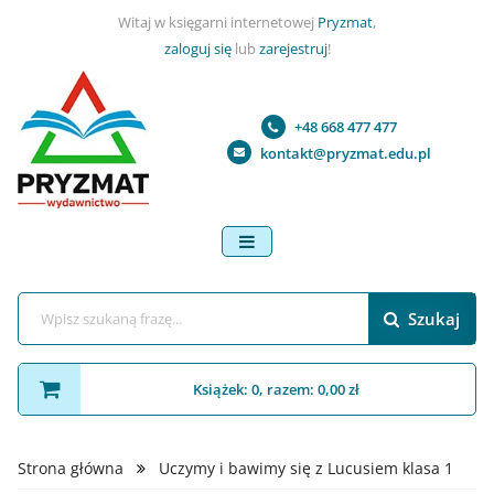
Witaj w księgarni internetowej
Pryzmat
,
zaloguj się
lub
zarejestruj
!
+48 668 477 477
kontakt@pryzmat.edu.pl
menu
Szukaj
Książek: 0, razem: 0,00 zł
Strona główna
Uczymy i bawimy się z Lucusiem klasa 1