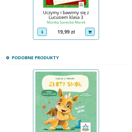
Uczymy i bawimy się z
Lucusiem klasa 3
Monika Sanecka-Marek
Cena
19,99 zł
view product
dodaj do koszyka
PODOBNE PRODUKTY