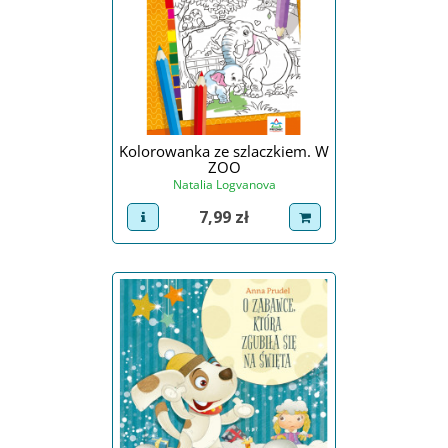
Kolorowanka ze szlaczkiem. W
ZOO
Natalia Logvanova
Cena
7,99 zł
view product
dodaj do koszyka