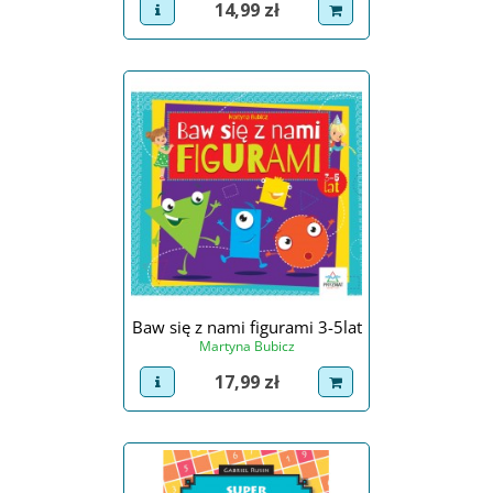
Cena
14,99 zł
view product
dodaj do koszyka
Baw się z nami figurami 3-5lat
Martyna Bubicz
Cena
17,99 zł
view product
dodaj do koszyka