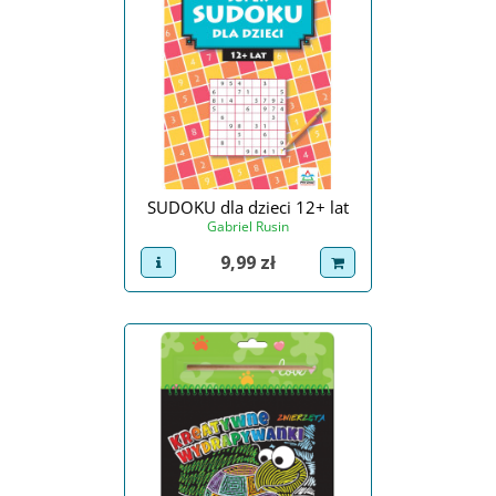
SUDOKU dla dzieci 12+ lat
Gabriel Rusin
Cena
9,99 zł
view product
dodaj do koszyka