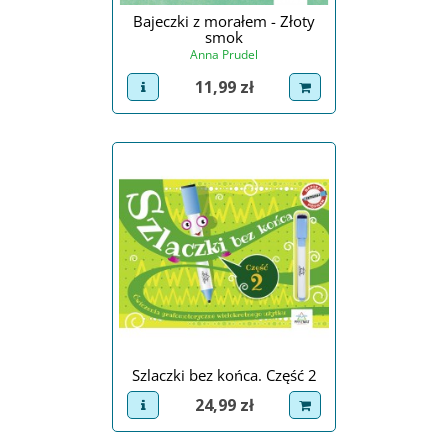
Bajeczki z morałem - Złoty
smok
Anna Prudel
Cena
11,99 zł
view product
dodaj do koszyka
Szlaczki bez końca. Część 2
Cena
24,99 zł
view product
dodaj do koszyka