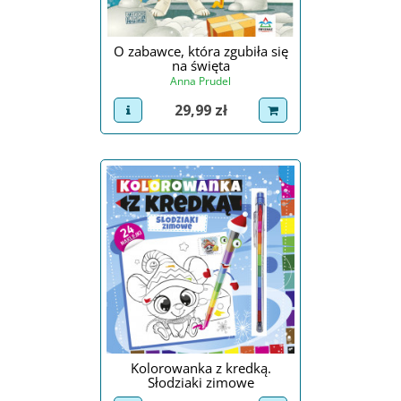
O zabawce, która zgubiła się
na święta
Anna Prudel
Cena
29,99 zł
view product
dodaj do koszyka
Kolorowanka z kredką.
Słodziaki zimowe