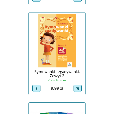
Rymowanki - zgadywanki.
Zeszyt 2
Zofia Kaliska
Cena
9,99 zł
view product
dodaj do koszyka