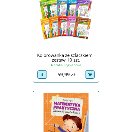
Kolorowanka ze szlaczkiem -
zestaw 10 szt.
Natalia Logvanova
Cena
59,99 zł
view product
dodaj do koszyka