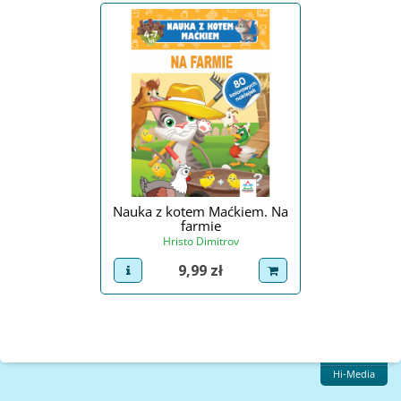
Nauka z kotem Maćkiem. Na
farmie
Hristo Dimitrov
Cena
9,99 zł
view product
dodaj do koszyka
Hi-Media