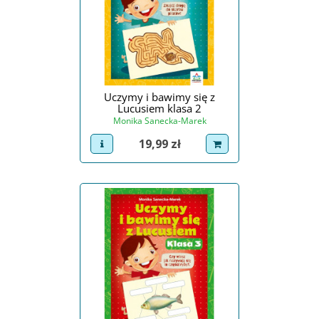
Uczymy i bawimy się z
Lucusiem klasa 2
Monika Sanecka-Marek
Cena
19,99 zł
view product
dodaj do koszyka