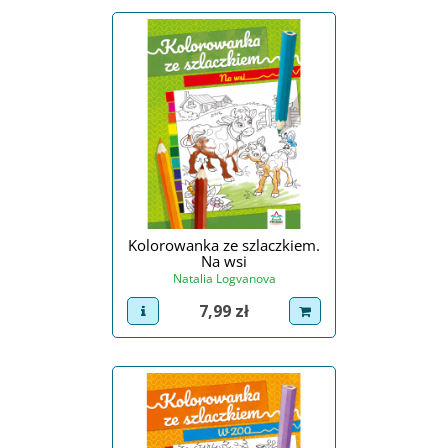
Kolorowanka ze szlaczkiem.
Na wsi
Natalia Logvanova
Cena
7,99 zł
view product
dodaj do koszyka