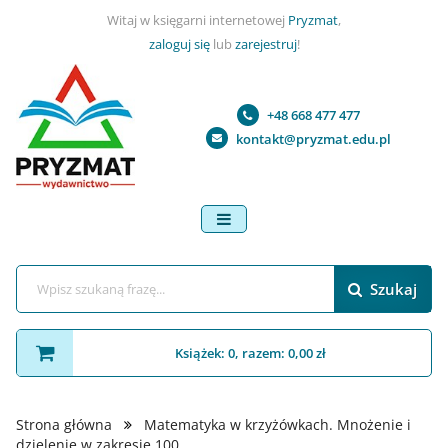
Witaj w księgarni internetowej
Pryzmat
,
zaloguj się
lub
zarejestruj
!
+48 668 477 477
kontakt@pryzmat.edu.pl
menu
Szukaj
Książek: 0, razem: 0,00 zł
Strona główna
Matematyka w krzyżówkach. Mnożenie i
dzielenie w zakresie 100