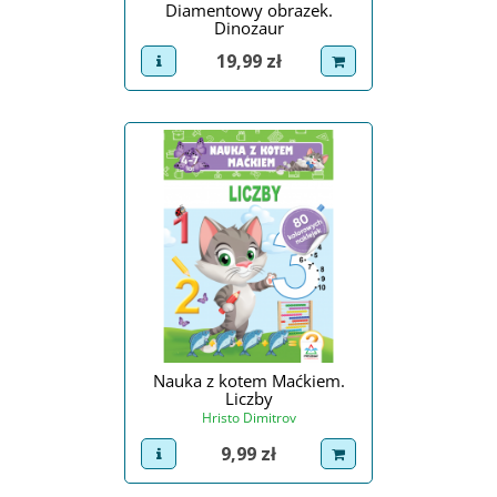
Diamentowy obrazek.
Dinozaur
Cena
19,99 zł
view product
dodaj do koszyka
Nauka z kotem Maćkiem.
Liczby
Hristo Dimitrov
Cena
9,99 zł
view product
dodaj do koszyka