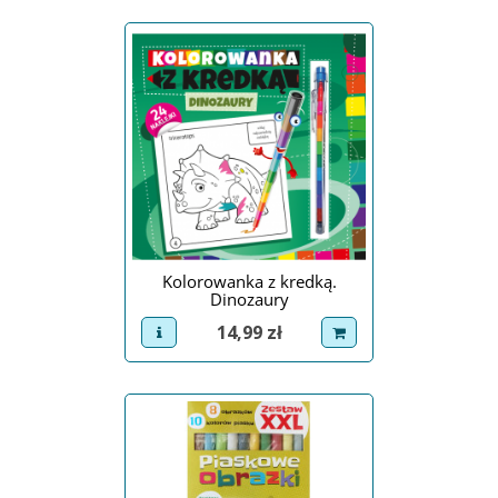
Kolorowanka z kredką.
Dinozaury
Cena
14,99 zł
view product
dodaj do koszyka