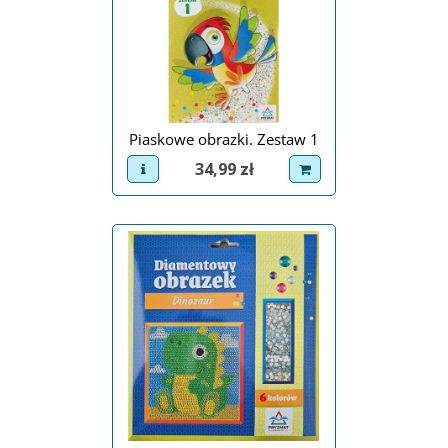
Piaskowe obrazki. Zestaw 1
Cena
34,99 zł
view product
dodaj do koszyka