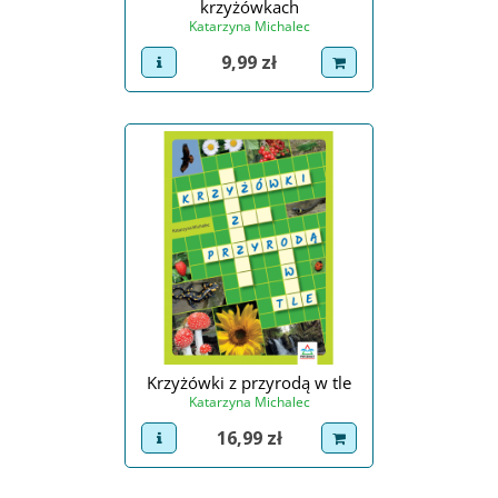
krzyżówkach
Katarzyna Michalec
Cena
9,99 zł
view product
dodaj do koszyka
Krzyżówki z przyrodą w tle
Katarzyna Michalec
Cena
16,99 zł
view product
dodaj do koszyka