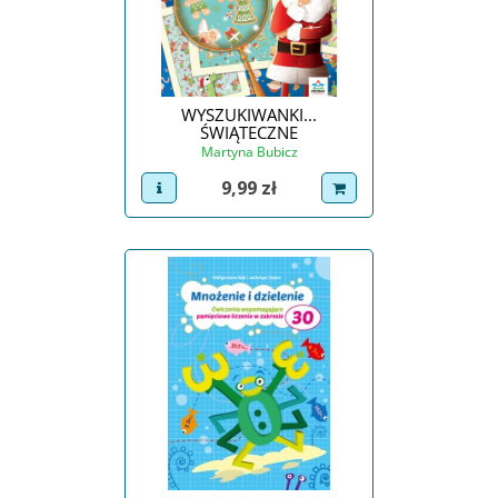
WYSZUKIWANKI...
ŚWIĄTECZNE
Martyna Bubicz
Cena
9,99 zł
view product
dodaj do koszyka