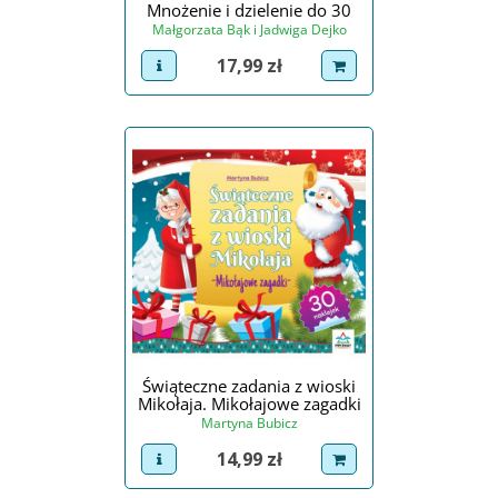
Mnożenie i dzielenie do 30
Małgorzata Bąk i Jadwiga Dejko
Cena
17,99 zł
view product
dodaj do koszyka
Świąteczne zadania z wioski
Mikołaja. Mikołajowe zagadki
Martyna Bubicz
Cena
14,99 zł
view product
dodaj do koszyka