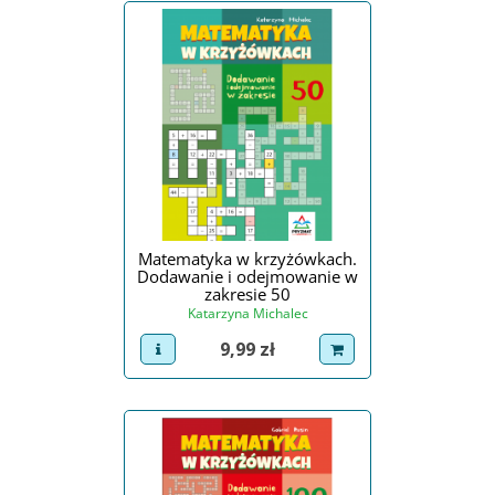
Matematyka w krzyżówkach.
Dodawanie i odejmowanie w
zakresie 50
Katarzyna Michalec
Cena
9,99 zł
view product
dodaj do koszyka