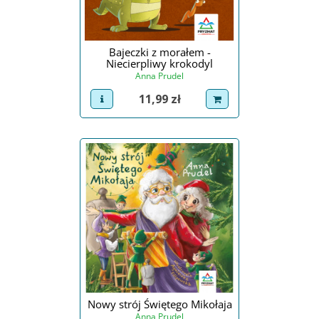
Bajeczki z morałem -
Niecierpliwy krokodyl
Anna Prudel
Cena
11,99 zł
view product
dodaj do koszyka
Nowy strój Świętego Mikołaja
Anna Prudel