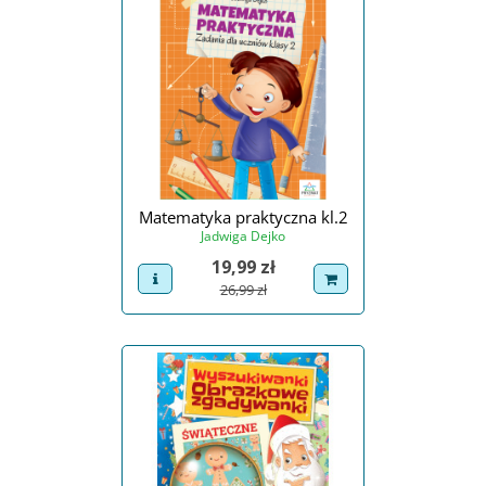
Matematyka praktyczna kl.2
Jadwiga Dejko
Cena
19,99 zł
view product
dodaj do koszyka
Cena podstawowa
26,99 zł