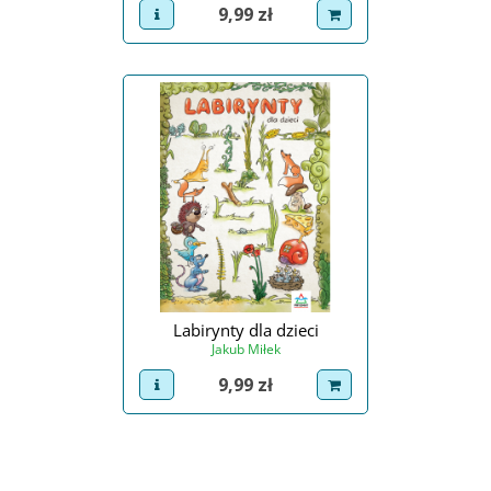
Cena
9,99 zł
view product
dodaj do koszyka
Labirynty dla dzieci
Jakub Miłek
Cena
9,99 zł
view product
dodaj do koszyka