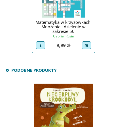
Matematyka w krzyżówkach.
Mnożenie i dzielenie w
zakresie 50
Gabriel Rusin
Cena
9,99 zł
view product
dodaj do koszyka
PODOBNE PRODUKTY