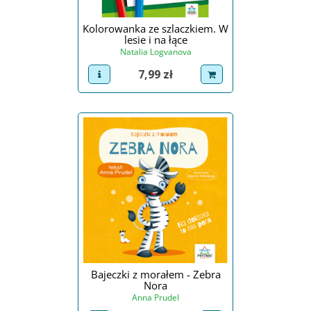
Kolorowanka ze szlaczkiem. W
lesie i na łące
Natalia Logvanova
Cena
7,99 zł
view product
dodaj do koszyka
Bajeczki z morałem - Zebra
Nora
Anna Prudel