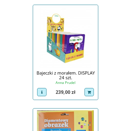
Bajeczki z morałem. DISPLAY
24 szt.
Anna Prudel
Cena
239,00 zł
view product
dodaj do koszyka