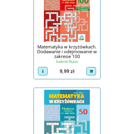
Matematyka w krzyżówkach.
Dodawanie i odejmowanie w
zakresie 100
Gabriel Rusin
Cena
9,99 zł
view product
dodaj do koszyka