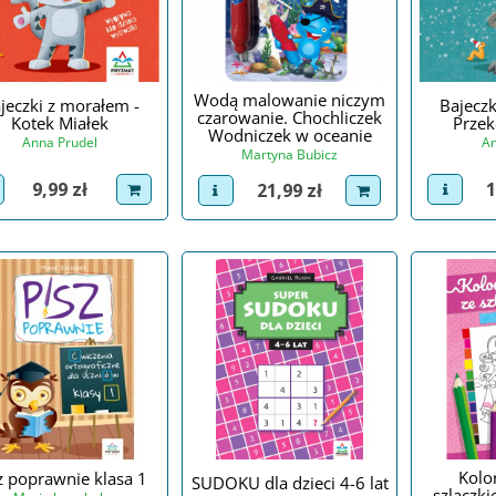
Wodą malowanie niczym
jeczki z morałem -
Bajeczk
czarowanie. Chochliczek
Kotek Miałek
Przek
Wodniczek w oceanie
Anna Prudel
An
Martyna Bubicz
Cena
C
Cena
9,99 zł
1
21,99 zł
iew product
dodaj do koszyka
view p
view product
dodaj do koszyka
Kolo
z poprawnie klasa 1
SUDOKU dla dzieci 4-6 lat
szlaczki