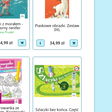
i z morałem -
Piaskowe obrazki. Zestaw
orny renifer
3XL
na Prudel
ena
Cena
4,99 zł
34,99 zł
roduct
dodaj do koszyka
view product
dodaj do koszyka
rowanka ze
Szlaczki bez końca. Część
em. Księżniczki