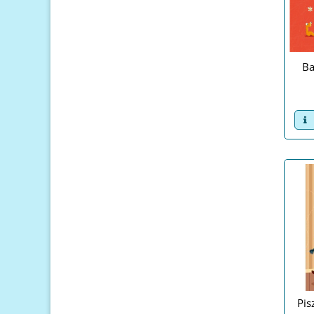
Ba
v
Pis