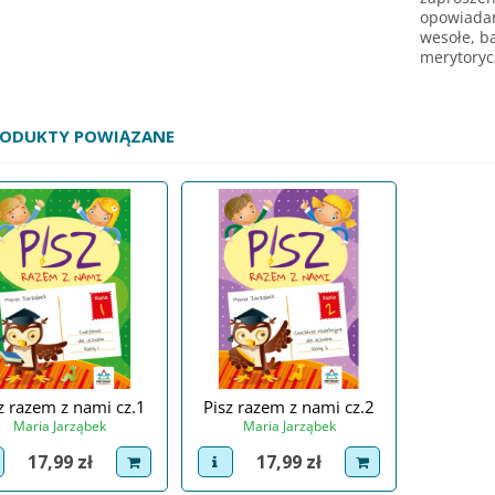
opowiadan
wesołe, b
merytoryc
RODUKTY POWIĄZANE
z razem z nami cz.1
Pisz razem z nami cz.2
Maria Jarząbek
Maria Jarząbek
Cena
Cena
17,99 zł
17,99 zł
iew product
dodaj do koszyka
view product
dodaj do koszyka