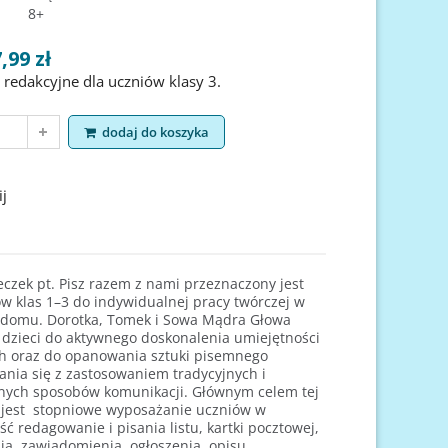
8+
,99 zł
 redakcyjne dla uczniów klasy 3.
dodaj do koszyka
 łamigłowki 7-8 lat
Zadania i łamigłowki 6-7 lat
Znajdź,
jko i Jadwiga Chrostek
Jadwiga Dejko i Jadwiga Chrostek
j
Cena
Cena
12,99 zł
12,99 zł
oduct
dodaj do koszyka
view product
dodaj do koszyk
view p
eczek pt. Pisz razem z nami przeznaczony jest
ów klas 1–3 do indywidualnej pracy twórczej w
w domu. Dorotka, Tomek i Sowa Mądra Głowa
 dzieci do aktywnego doskonalenia umiejętności
h oraz do opanowania sztuki pisemnego
nia się z zastosowaniem tradycyjnych i
ych sposobów komunikacji. Głównym celem tej
i jest stopniowe wyposażanie uczniów w
ć redagowanie i pisania listu, kartki pocztowej,
ia, zawiadomienia, ogłoszenia, opisu,