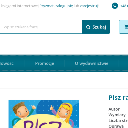
 księgarni internetowej
Pryzmat
,
zaloguj się
lub
zarejestruj
!
+48 
Szukaj
owości
Promocje
O wydawnictwie
Pisz r
Autor
Wymiary
Liczba st
Oprawa