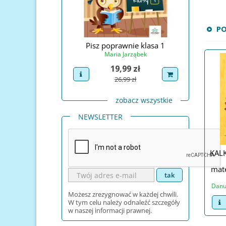
P
Świętego Mikołaja
Pisz poprawnie klasa 1
Pisz po
na Prudel
Maria Jarząbek
Ma
Cena
Cena
4,99 zł
19,99 zł
uct
dodaj do koszyka
view product
dodaj do koszyka
view pro
Cena podstawowa
Cena podstawowa
29,99 zł
26,99 zł
zobacz wszystkie
NEWSLETTER
KAL
mat
Danut
Możesz zrezygnować w każdej chwili.
v
W tym celu należy odnaleźć szczegóły
w naszej informacji prawnej.