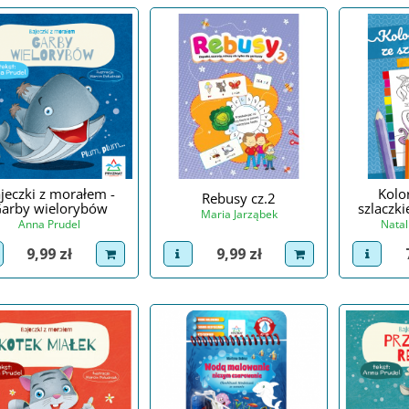
jeczki z morałem -
Kolo
Rebusy cz.2
arby wielorybów
szlaczk
Maria Jarząbek
Anna Prudel
Natal
Cena
Cena
9,99 zł
9,99 zł
view product
dodaj do koszyka
iew product
dodaj do koszyka
view p