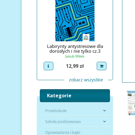
 antystresowe
Labirynty antystresowe dla
Zadania i 
dorosłych i nie tylko cz.3
akub Miłek
Jadwiga Dej
Jakub Miłek
Cena
2,99 zł
uct
dodaj do koszyka
view pro
Cena
12,99 zł
view product
dodaj do koszyka
zobacz wszystkie
Kategorie
Przedszkole
Szkoła podstawowa
Opowiadania i bajki