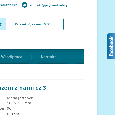
668 477 477
kontakt@pryzmat.edu.pl
Książek: 0, razem: 0,00 zł
Współpraca
Kontakt
azem z nami cz.3
Maria Jarząbek
165 x 235 mm
ron
96
miękka