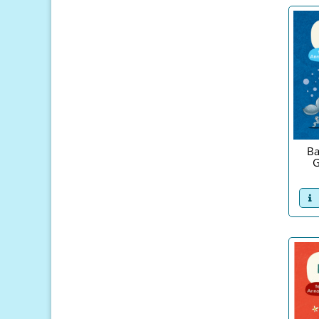
Ba
G
v