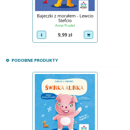
Bajeczki z morałem - Lewcio
Stefcio
Anna Prudel
Cena
9,99 zł
view product
dodaj do koszyka
PODOBNE PRODUKTY