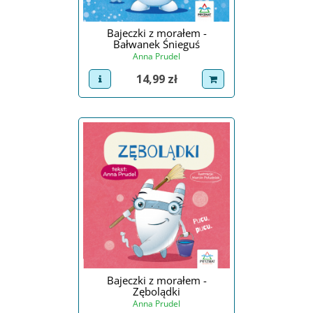
Bajeczki z morałem -
Bałwanek Śnieguś
Anna Prudel
Cena
14,99 zł
view product
dodaj do koszyka
Bajeczki z morałem -
Zębolądki
Anna Prudel