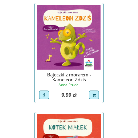
Bajeczki z morałem -
Kameleon Zdziś
Anna Prudel
Cena
9,99 zł
view product
dodaj do koszyka