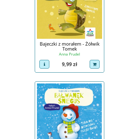
Bajeczki z morałem - Żółwik
Tomek
Anna Prudel
Cena
9,99 zł
view product
dodaj do koszyka