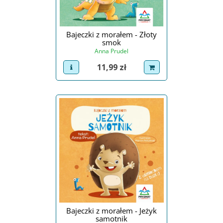
Bajeczki z morałem - Złoty
smok
Anna Prudel
Cena
11,99 zł
view product
dodaj do koszyka
Bajeczki z morałem - Jeżyk
samotnik