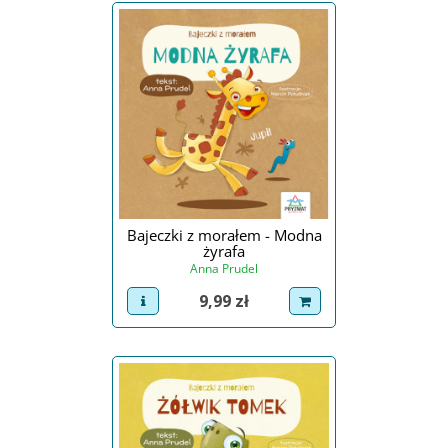
Bajeczki z morałem - Modna
żyrafa
Anna Prudel
Cena
9,99 zł
view product
dodaj do koszyka