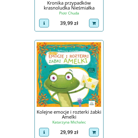
Kronika przypadków
krasnoludka Nieśmiałka
Piotr Chuda
Cena
39,99 zł
view product
dodaj do koszyka
Kolejne emocje i rozterki żabki
Amelki
Katarzyna Michalec
Cena
29,99 zł
view product
dodaj do koszyka