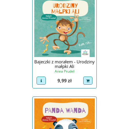
Bajeczki z morałem - Urodziny
małpki Ali
Anna Prudel
Cena
9,99 zł
view product
dodaj do koszyka