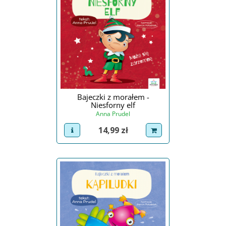
Bajeczki z morałem -
Niesforny elf
Anna Prudel
Cena
14,99 zł
view product
dodaj do koszyka