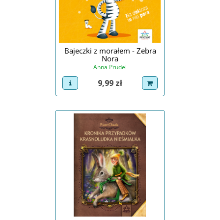
Bajeczki z morałem - Zebra
Nora
Anna Prudel
Cena
9,99 zł
view product
dodaj do koszyka