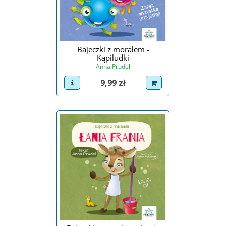
Bajeczki z morałem -
Kąpiludki
Anna Prudel
Cena
9,99 zł
view product
dodaj do koszyka