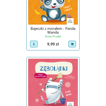
Bajeczki z morałem - Panda
Wanda
Anna Prudel
Cena
9,99 zł
view product
dodaj do koszyka