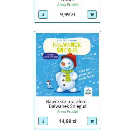
Anna Prudel
Cena
9,99 zł
view product
dodaj do koszyka
Bajeczki z morałem -
Bałwanek Śnieguś
Anna Prudel
Cena
14,99 zł
view product
dodaj do koszyka