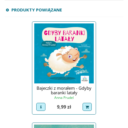
PRODUKTY POWIĄZANE
Bajeczki z morałem - Gdyby
baranki latały
Anna Prudel
Cena
9,99 zł
view product
dodaj do koszyka