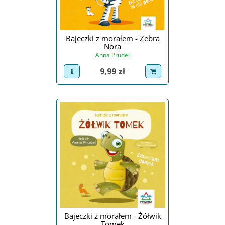
Bajeczki z morałem - Zebra
Nora
Anna Prudel
Cena
9,99 zł
view product
dodaj do koszyka
Bajeczki z morałem - Żółwik
Tomek