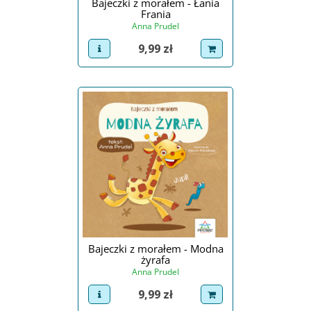
Bajeczki z morałem - Łania
Frania
Anna Prudel
Cena
9,99 zł
view product
dodaj do koszyka
Bajeczki z morałem - Modna
żyrafa
Anna Prudel
Cena
9,99 zł
view product
dodaj do koszyka