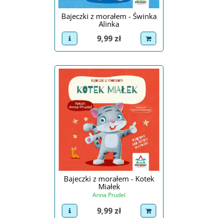
Bajeczki z morałem - Świnka
Alinka
Cena
9,99 zł
view product
dodaj do koszyka
Bajeczki z morałem - Kotek
Miałek
Anna Prudel
Cena
9,99 zł
view product
dodaj do koszyka