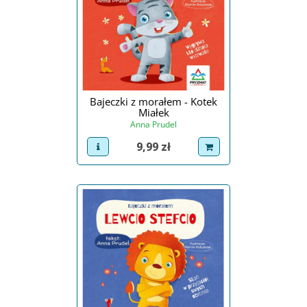
Bajeczki z morałem - Kotek
Miałek
Anna Prudel
Cena
9,99 zł
view product
dodaj do koszyka