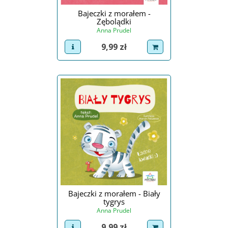
Bajeczki z morałem -
Zębolądki
Anna Prudel
Cena
9,99 zł
view product
dodaj do koszyka
Bajeczki z morałem - Biały
tygrys
Anna Prudel
Cena
9,99 zł
view product
dodaj do koszyka