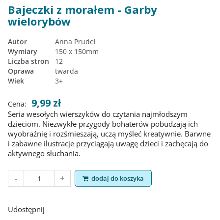
Bajeczki z morałem - Garby
wielorybów
Autor
Anna Prudel
Wymiary
150 x 150mm
Liczba stron
12
Oprawa
twarda
Wiek
3+
9,99 zł
Cena:
Seria wesołych wierszyków do czytania najmłodszym
dzieciom. Niezwykłe przygody bohaterów pobudzają ich
wyobraźnię i rozśmieszają, uczą myśleć kreatywnie. Barwne
i zabawne ilustracje przyciągają uwagę dzieci i zachęcają do
aktywnego słuchania.
dodaj do koszyka
Udostępnij