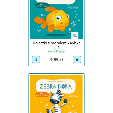
Bajeczki z morałem - Rybka
Ola
Anna Prudel
Cena
9,99 zł
view product
dodaj do koszyka