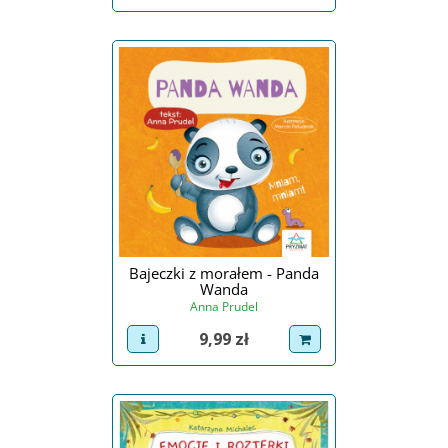
Bajeczki z morałem - Panda
Wanda
Anna Prudel
Cena
9,99 zł
view product
dodaj do koszyka