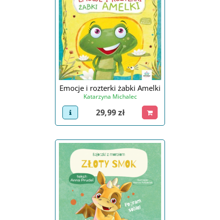
Emocje i rozterki żabki Amelki
Katarzyna Michalec
Cena
29,99 zł
view product
dodaj do koszyka