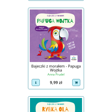
Bajeczki z morałem - Papuga
Wojtka
Anna Prudel
Cena
9,99 zł
view product
dodaj do koszyka