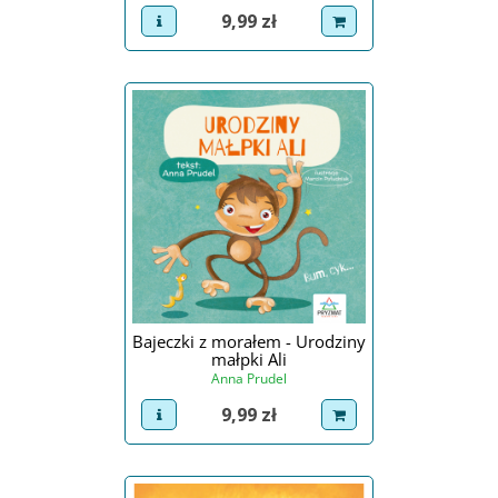
Cena
9,99 zł
view product
dodaj do koszyka
Bajeczki z morałem - Urodziny
małpki Ali
Anna Prudel
Cena
9,99 zł
view product
dodaj do koszyka