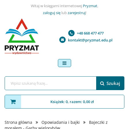
Witaj w księgarni internetowej
Pryzmat
,
zaloguj się
lub
zarejestruj
!
+48 668 477 477
kontakt@pryzmat.edu.pl
menu
Szukaj
Książek: 0, razem: 0,00 zł
Strona główna
Opowiadania i bajki
Bajeczki z
morałem - Garby wielorybów