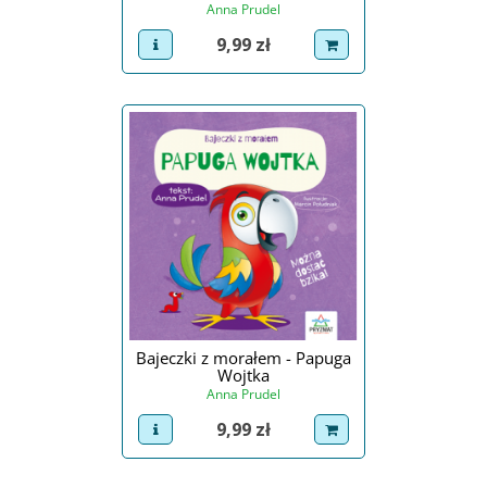
Anna Prudel
Cena
9,99 zł
view product
dodaj do koszyka
Bajeczki z morałem - Papuga
Wojtka
Anna Prudel
Cena
9,99 zł
view product
dodaj do koszyka