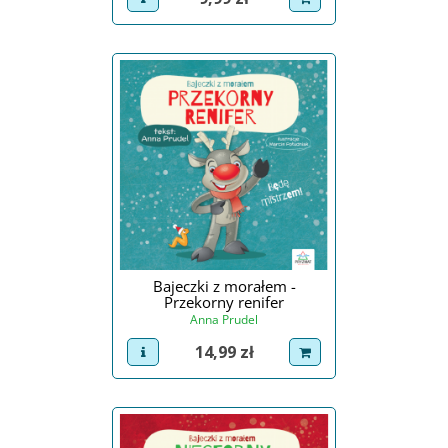
Bajeczki z morałem -
Przekorny renifer
Anna Prudel
Cena
14,99 zł
view product
dodaj do koszyka