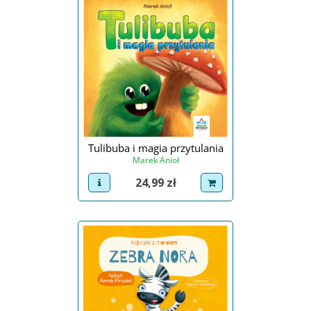
Tulibuba i magia przytulania
Marek Anioł
Cena
24,99 zł
view product
dodaj do koszyka