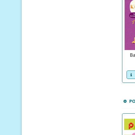
Ba
v
P