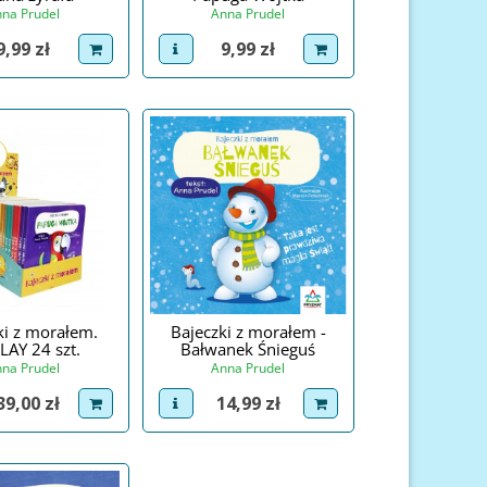
na Prudel
Anna Prudel
Cena
Cena
9,99 zł
9,99 zł
roduct
dodaj do koszyka
view product
dodaj do koszyka
ki z morałem.
Bajeczki z morałem -
LAY 24 szt.
Bałwanek Śnieguś
na Prudel
Anna Prudel
ena
Cena
39,00 zł
14,99 zł
roduct
dodaj do koszyka
view product
dodaj do koszyka