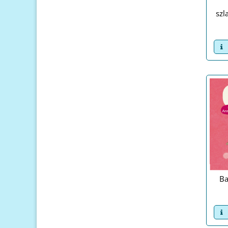
szl
v
Ba
v