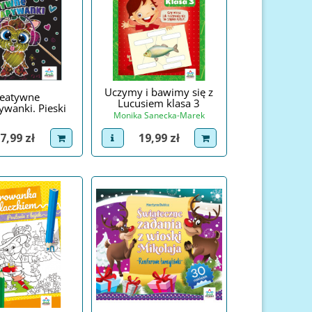
Uczymy i bawimy się z
reatywne
Lucusiem klasa 3
wanki. Pieski
Monika Sanecka-Marek
ena
Cena
7,99 zł
19,99 zł
roduct
dodaj do koszyka
view product
dodaj do koszyka