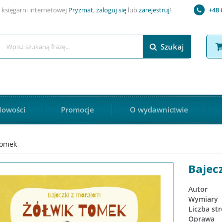
 księgarni internetowej
Pryzmat
,
zaloguj się
lub
zarejestruj
!
+48 
Szukaj
owości
Promocje
O wydawnictwie
Tomek
Bajec
Autor
Wymiary
Liczba st
Oprawa