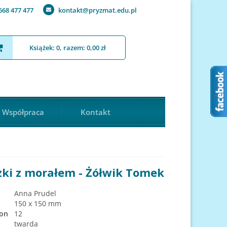
668 477 477
kontakt@pryzmat.edu.pl
Książek: 0, razem: 0,00 zł
Współpraca
Kontakt
zki z morałem - Żółwik Tomek
Anna Prudel
150 x 150 mm
ron
12
twarda