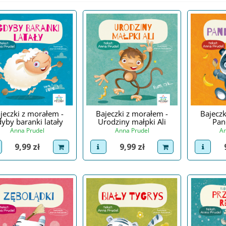
jeczki z morałem -
Bajeczki z morałem -
Bajeczk
yby baranki latały
Urodziny małpki Ali
Pan
Anna Prudel
Anna Prudel
An
Cena
Cena
9,99 zł
9,99 zł
iew product
dodaj do koszyka
view product
dodaj do koszyka
view p