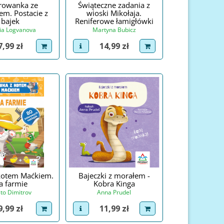
rowanka ze
Świąteczne zadania z
iem. Postacie z
wioski Mikołaja.
bajek
Reniferowe łamigłówki
ia Logvanova
Martyna Bubicz
Cena
Cena
7,99 zł
14,99 zł
roduct
dodaj do koszyka
view product
dodaj do koszyka
kotem Maćkiem.
Bajeczki z morałem -
a farmie
Kobra Kinga
sto Dimitrov
Anna Prudel
Cena
Cena
9,99 zł
11,99 zł
roduct
dodaj do koszyka
view product
dodaj do koszyka