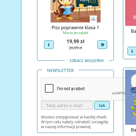
prawnie klasa 1
Pisz poprawnie klasa 2
Pisz po
Ba
ia Jarząbek
Maria Jarząbek
Ma
Cena
Cena
9,99 zł
19,99 zł
uct
dodaj do koszyka
view product
dodaj do koszyka
view pro
Cena podstawowa
Cena podstawowa
26,99 zł
26,99 zł
v
zobacz wszystkie
NEWSLETTER
Możesz zrezygnować w każdej chwili.
W tym celu należy odnaleźć szczegóły
w naszej informacji prawnej.
Ba