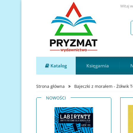
Witaj w
Katalog
Księgarnia
N
Strona główna
Bajeczki z morałem - Żółwik 
NOWOŚCI