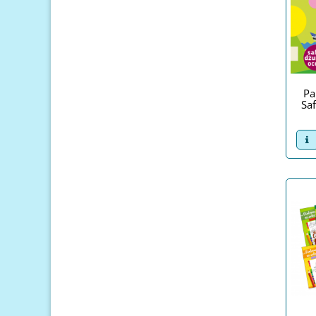
Pa
Saf
v