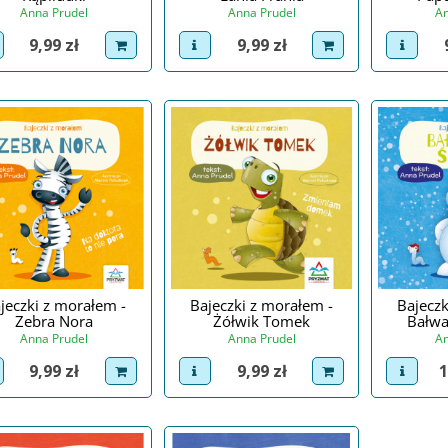
Anna Prudel
Anna Prudel
An
Cena
Cena
9,99 zł
9,99 zł
iew product
dodaj do koszyka
view product
dodaj do koszyka
view p
jeczki z morałem -
Bajeczki z morałem -
Bajeczk
Zebra Nora
Żółwik Tomek
Bałwa
Anna Prudel
Anna Prudel
An
Cena
Cena
C
9,99 zł
9,99 zł
1
iew product
dodaj do koszyka
view product
dodaj do koszyka
view p