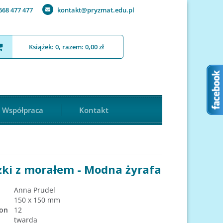
668 477 477
kontakt@pryzmat.edu.pl
Książek: 0, razem: 0,00 zł
Współpraca
Kontakt
zki z morałem - Modna żyrafa
Anna Prudel
150 x 150 mm
ron
12
twarda