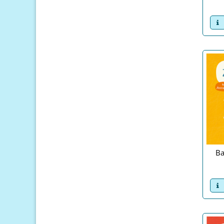
v
Ba
v