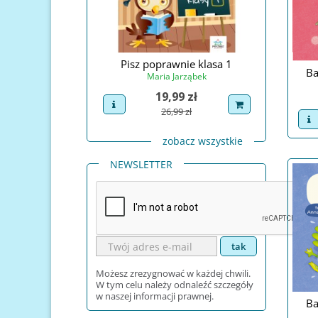
prawnie klasa 1
Pisz poprawnie klasa 2
Pisz po
Ba
ia Jarząbek
Maria Jarząbek
Ma
Cena
Cena
9,99 zł
19,99 zł
uct
dodaj do koszyka
view product
dodaj do koszyka
view pro
Cena podstawowa
Cena podstawowa
26,99 zł
26,99 zł
v
zobacz wszystkie
NEWSLETTER
Możesz zrezygnować w każdej chwili.
W tym celu należy odnaleźć szczegóły
w naszej informacji prawnej.
Ba