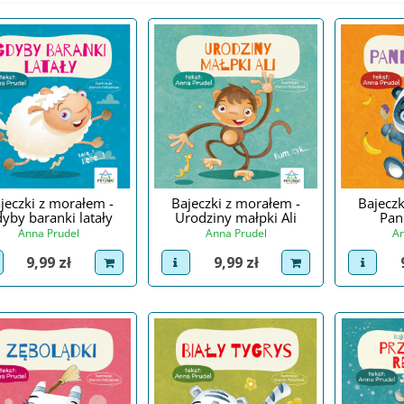
jeczki z morałem -
Bajeczki z morałem -
Bajeczk
yby baranki latały
Urodziny małpki Ali
Pan
Anna Prudel
Anna Prudel
An
Cena
Cena
9,99 zł
9,99 zł
iew product
dodaj do koszyka
view product
dodaj do koszyka
view p