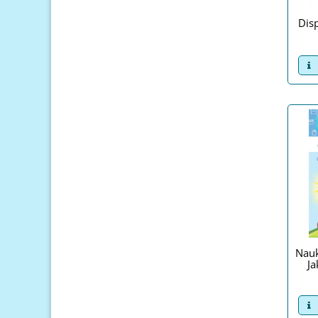
Dis
v
Nauk
J
v