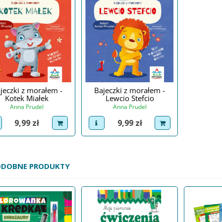
jeczki z morałem -
Bajeczki z morałem -
Kotek Miałek
Lewcio Stefcio
Anna Prudel
Anna Prudel
Cena
Cena
9,99 zł
9,99 zł
iew product
dodaj do koszyka
view product
dodaj do koszyka
ODOBNE PRODUKTY