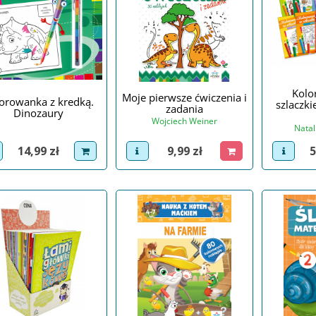
Kolo
Moje pierwsze ćwiczenia i
orowanka z kredką.
szlaczki
zadania
Dinozaury
Wojciech Weiner
Natal
Cena
Cena
C
9,99 zł
14,99 zł
5
view product
dodaj do koszyka
iew product
dodaj do koszyka
view p