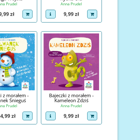
na Prudel
Anna Prudel
Cena
Cena
9,99 zł
9,99 zł
roduct
dodaj do koszyka
view product
dodaj do koszyka
i z morałem -
Bajeczki z morałem -
nek Śnieguś
Kameleon Zdziś
na Prudel
Anna Prudel
ena
Cena
4,99 zł
9,99 zł
roduct
dodaj do koszyka
view product
dodaj do koszyka