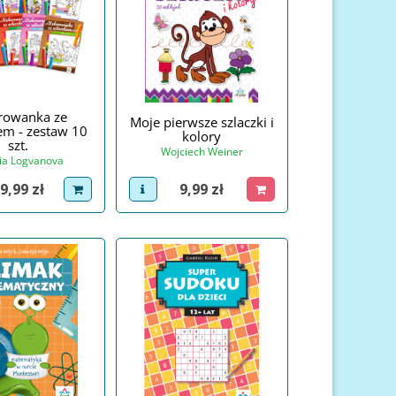
rowanka ze
Moje pierwsze szlaczki i
em - zestaw 10
kolory
szt.
Wojciech Weiner
ia Logvanova
Cena
ena
9,99 zł
9,99 zł
view product
dodaj do koszyka
roduct
dodaj do koszyka