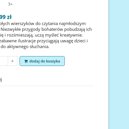
3+
99 zł
ołych wierszyków do czytania najmłodszym
 Niezwykłe przygody bohaterów pobudzają ich
ę i rozśmieszają, uczą myśleć kreatywnie.
zabawne ilustracje przyciągają uwagę dzieci i
 łamigłowki 6-7 lat
Znajdź, policz i pokoloruj
Zna
 do aktywnego słuchania.
jko i Jadwiga Chrostek
Joanna Rusin
Cena
Cena
12,99 zł
9,99 zł
oduct
dodaj do koszyka
view product
dodaj do koszyk
view p
dodaj do koszyka
j