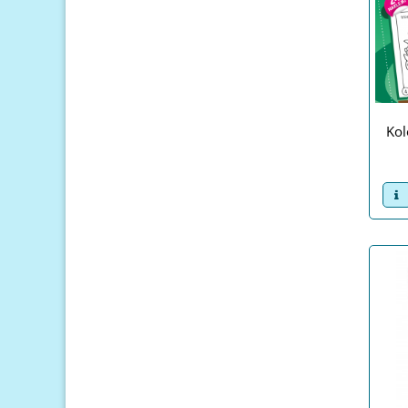
Kol
v