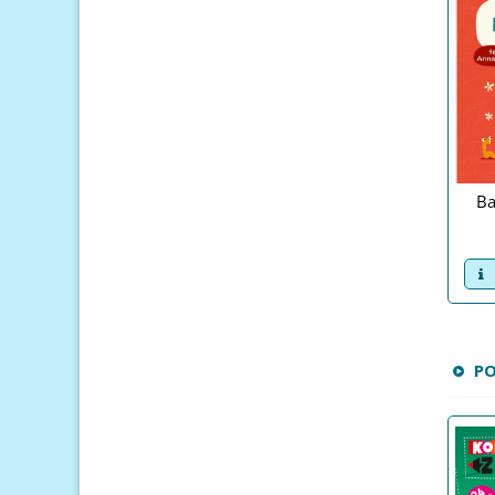
Ba
v
P