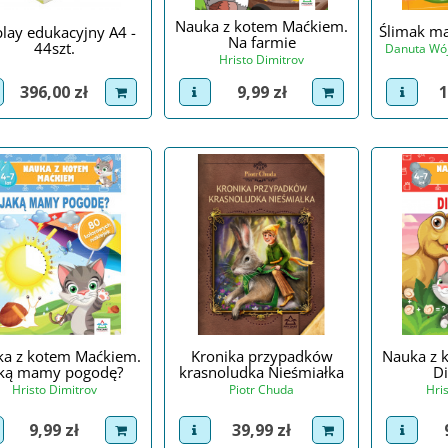
Nauka z kotem Maćkiem.
Ślimak ma
play edukacyjny A4 -
Na farmie
44szt.
Danuta Wój
Hristo Dimitrov
Cena
C
Cena
396,00 zł
1
9,99 zł
iew product
dodaj do koszyka
view p
view product
dodaj do koszyka
a z kotem Maćkiem.
Kronika przypadków
Nauka z 
aką mamy pogodę?
krasnoludka Nieśmiałka
D
Hristo Dimitrov
Piotr Chuda
Hri
Cena
Cena
9,99 zł
39,99 zł
iew product
dodaj do koszyka
view product
dodaj do koszyka
view p