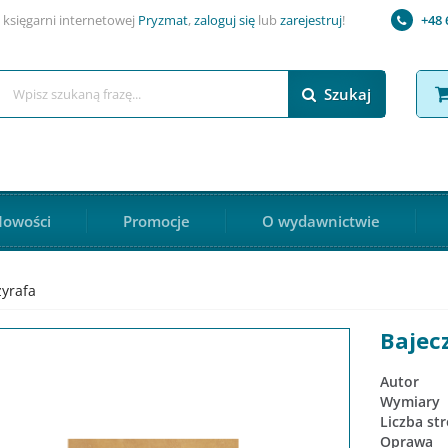
 księgarni internetowej
Pryzmat
,
zaloguj się
lub
zarejestruj
!
+48 
Szukaj
owości
Promocje
O wydawnictwie
żyrafa
Bajec
Autor
Wymiary
Liczba st
Oprawa