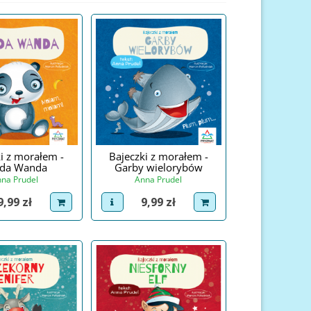
i z morałem -
Bajeczki z morałem -
da Wanda
Garby wielorybów
na Prudel
Anna Prudel
Cena
Cena
9,99 zł
9,99 zł
roduct
dodaj do koszyka
view product
dodaj do koszyka