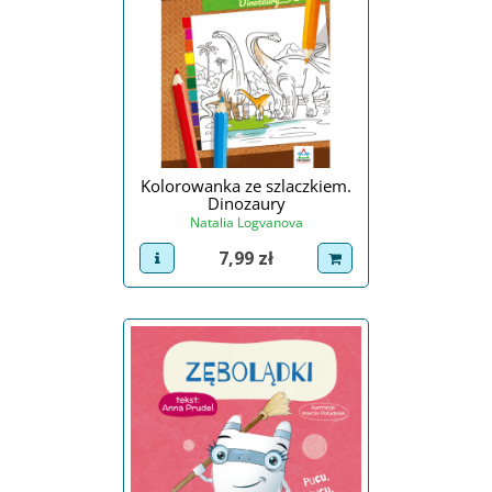
Kolorowanka ze szlaczkiem.
Dinozaury
Natalia Logvanova
Cena
7,99 zł
view product
dodaj do koszyka