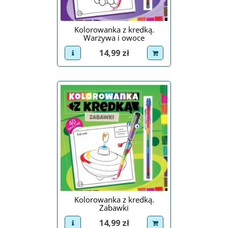
Kolorowanka z kredką.
Warzywa i owoce
Cena
14,99 zł
view product
dodaj do koszyka
Kolorowanka z kredką.
Zabawki
Cena
14,99 zł
view product
dodaj do koszyka