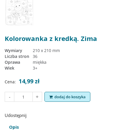
Kolorowanka z kredką. Zima
Wymiary
210 x 210 mm
Liczba stron
36
Oprawa
miękka
Wiek
3+
14,99 zł
Cena:
dodaj do koszyka
Udostępnij
Opis