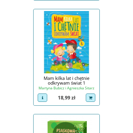
Mam kilka lat i chętnie
odkrywam świat 1
Martyna Bubicz i Agnieszka Sitarz
Cena
18,99 zł
view product
dodaj do koszyka