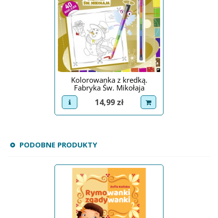
Kolorowanka z kredką.
Fabryka Św. Mikołaja
Cena
14,99 zł
view product
dodaj do koszyka
PODOBNE PRODUKTY