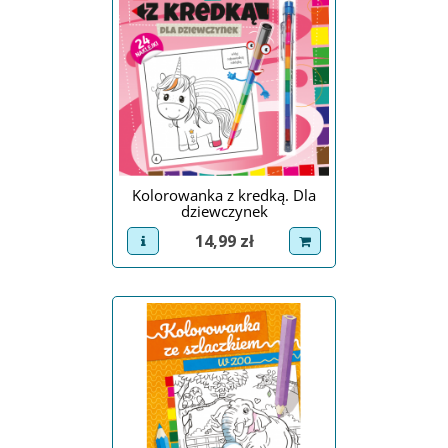
Kolorowanka z kredką. Dla
dziewczynek
Cena
14,99 zł
view product
dodaj do koszyka