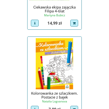
Ciekawska ekipa zajączka
Filipa 4-6lat
Martyna Bubicz
Cena
14,99 zł
view product
dodaj do koszyka
Kolorowanka ze szlaczkiem.
Postacie z bajek
Natalia Logvanova