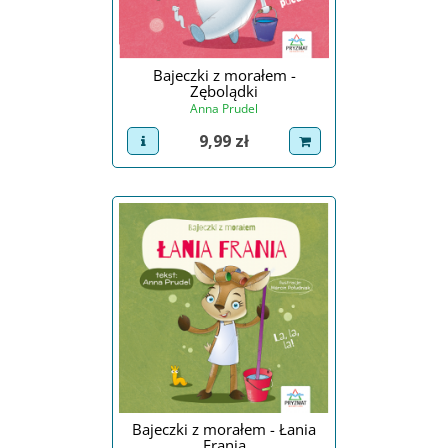
Bajeczki z morałem -
Zębolądki
Anna Prudel
Cena
9,99 zł
view product
dodaj do koszyka
Bajeczki z morałem - Łania
Frania