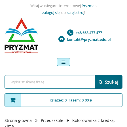
Witaj w księgarni internetowej
Pryzmat
,
zaloguj się
lub
zarejestruj
!
+48 668 477 477
kontakt@pryzmat.edu.pl
menu
Szukaj
Książek: 0, razem: 0,00 zł
Strona główna
Przedszkole
Kolorowanka z kredką.
Zima