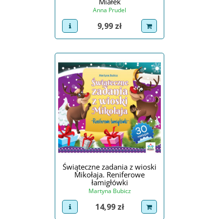
Miałek
Anna Prudel
Cena
9,99 zł
view product
dodaj do koszyka
Świąteczne zadania z wioski
Mikołaja. Reniferowe
łamigłówki
Martyna Bubicz
Cena
14,99 zł
view product
dodaj do koszyka