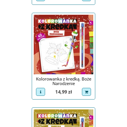
Kolorowanka z kredką. Boże
Narodzenie
Cena
14,99 zł
view product
dodaj do koszyka