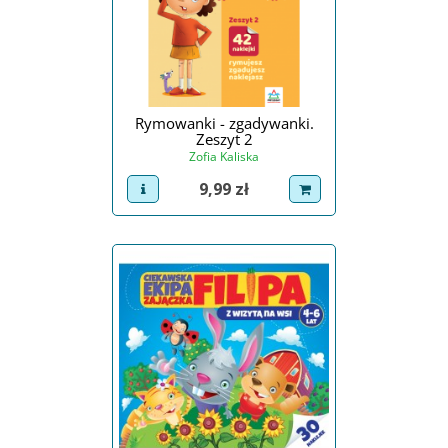
Rymowanki - zgadywanki.
Zeszyt 2
Zofia Kaliska
Cena
9,99 zł
view product
dodaj do koszyka