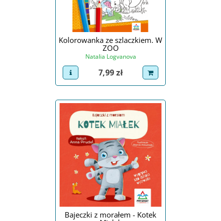
Kolorowanka ze szlaczkiem. W
ZOO
Natalia Logvanova
Cena
7,99 zł
view product
dodaj do koszyka
Bajeczki z morałem - Kotek