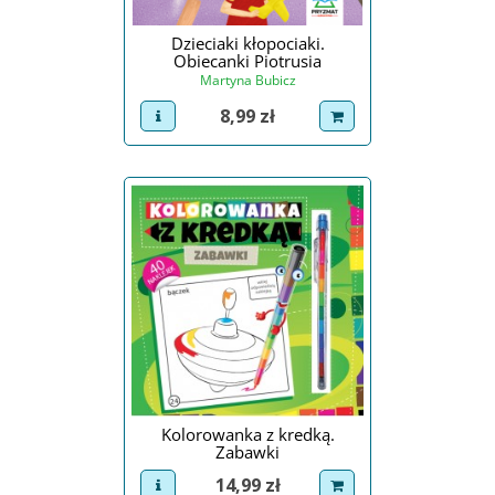
Dzieciaki kłopociaki.
Obiecanki Piotrusia
Martyna Bubicz
Cena
8,99 zł
view product
dodaj do koszyka
Kolorowanka z kredką.
Zabawki
Cena
14,99 zł
view product
dodaj do koszyka