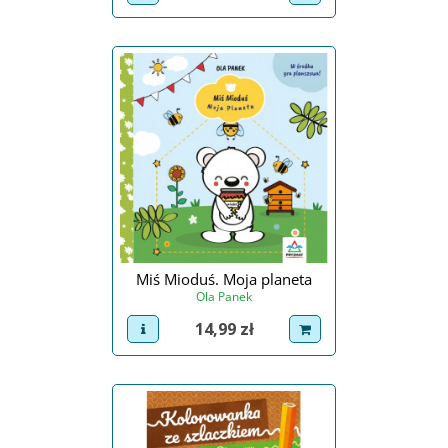
Miś Mioduś. Moja planeta
Ola Panek
Cena
14,99 zł
view product
dodaj do koszyka