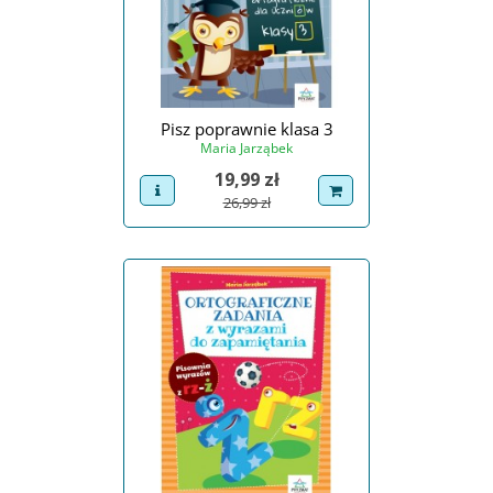
Pisz poprawnie klasa 3
Maria Jarząbek
Cena
19,99 zł
view product
dodaj do koszyka
Cena podstawowa
26,99 zł