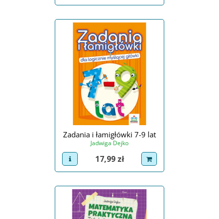
Zadania i łamigłówki 7-9 lat
Jadwiga Dejko
Cena
17,99 zł
view product
dodaj do koszyka