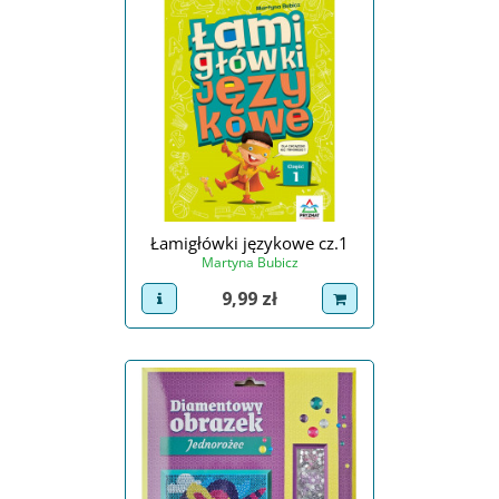
Łamigłówki językowe cz.1
Martyna Bubicz
Cena
9,99 zł
view product
dodaj do koszyka