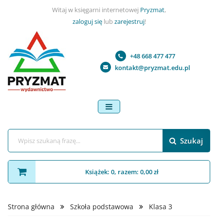
Witaj w księgarni internetowej
Pryzmat
,
zaloguj się
lub
zarejestruj
!
+48 668 477 477
kontakt@pryzmat.edu.pl
menu
Szukaj
Książek: 0, razem: 0,00 zł
Strona główna
Szkoła podstawowa
Klasa 3