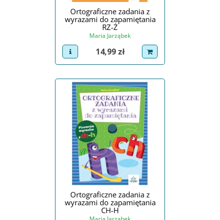
Ortograficzne zadania z
wyrazami do zapamiętania
RZ-Ż
Maria Jarząbek
Cena
14,99 zł
view product
dodaj do koszyka
Ortograficzne zadania z
wyrazami do zapamiętania
CH-H
Maria Jarząbek