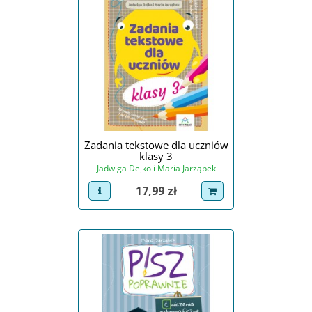
Zadania tekstowe dla uczniów
klasy 3
Jadwiga Dejko i Maria Jarząbek
Cena
17,99 zł
view product
dodaj do koszyka