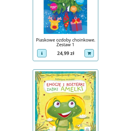
Piaskowe ozdoby choinkowe.
Zestaw 1
Cena
24,99 zł
view product
dodaj do koszyka