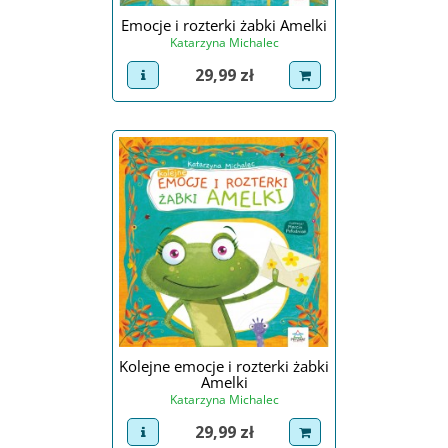
Emocje i rozterki żabki Amelki
Katarzyna Michalec
Cena
29,99 zł
view product
dodaj do koszyka
Kolejne emocje i rozterki żabki
Amelki
Katarzyna Michalec
Cena
29,99 zł
view product
dodaj do koszyka