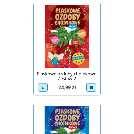
Piaskowe ozdoby choinkowe.
Zestaw 2
Cena
24,99 zł
view product
dodaj do koszyka