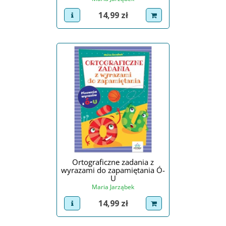
Cena
14,99 zł
view product
dodaj do koszyka
Ortograficzne zadania z
wyrazami do zapamiętania Ó-
U
Maria Jarząbek
Cena
14,99 zł
view product
dodaj do koszyka