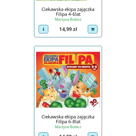
Ciekawska ekipa zajączka
Filipa 4-6lat
Martyna Bubicz
Cena
14,99 zł
view product
dodaj do koszyka
Ciekawska ekipa zajączka
Filipa 6-8lat
Martyna Bubicz