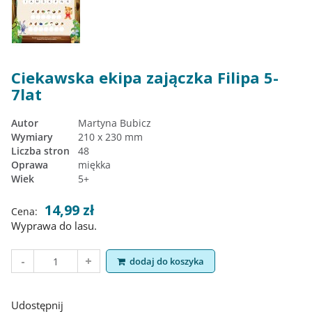
Ciekawska ekipa zajączka Filipa 5-
7lat
Autor
Martyna Bubicz
Wymiary
210 x 230 mm
Liczba stron
48
Oprawa
miękka
Wiek
5+
14,99 zł
Cena:
Wyprawa do lasu.
dodaj do koszyka
Udostępnij