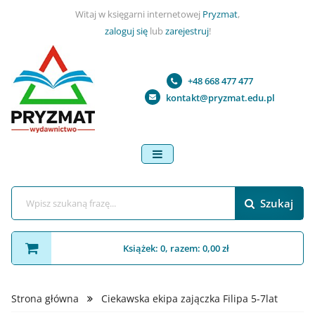
Witaj w księgarni internetowej
Pryzmat
,
zaloguj się
lub
zarejestruj
!
+48 668 477 477
kontakt@pryzmat.edu.pl
menu
Szukaj
Książek: 0, razem: 0,00 zł
Strona główna
Ciekawska ekipa zajączka Filipa 5-7lat