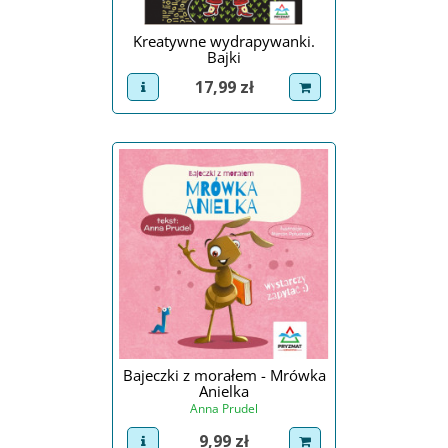
Kreatywne wydrapywanki.
Bajki
Cena
17,99 zł
view product
dodaj do koszyka
Bajeczki z morałem - Mrówka
Anielka
Anna Prudel
Cena
9,99 zł
view product
dodaj do koszyka