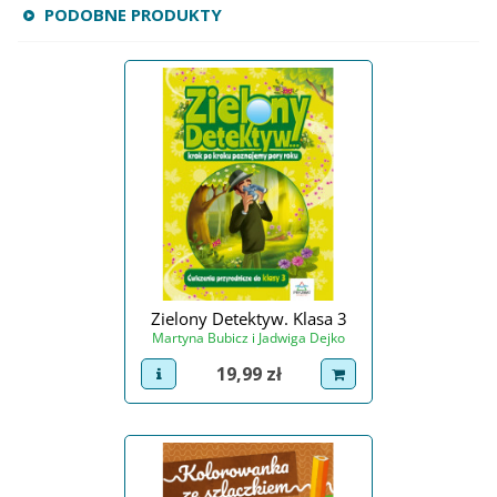
PODOBNE PRODUKTY
Zielony Detektyw. Klasa 3
Martyna Bubicz i Jadwiga Dejko
Cena
19,99 zł
view product
dodaj do koszyka