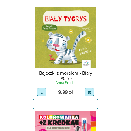
Bajeczki z morałem - Biały
tygrys
Anna Prudel
Cena
9,99 zł
view product
dodaj do koszyka