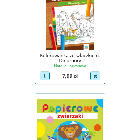
Kolorowanka ze szlaczkiem.
Dinozaury
Natalia Logvanova
Cena
7,99 zł
view product
dodaj do koszyka