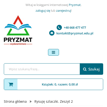
Witaj w księgarni internetowej
Pryzmat
,
zaloguj się
lub
zarejestruj
!
+48 668 477 477
kontakt@pryzmat.edu.pl
menu
Szukaj
Książek: 0, razem: 0,00 zł
Strona główna
Rysuję szlaczki. Zeszyt 2