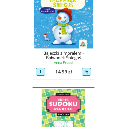
Bajeczki z morałem -
Bałwanek Śnieguś
Anna Prudel
Cena
14,99 zł
view product
dodaj do koszyka