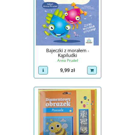
Bajeczki z morałem -
Kąpiludki
Anna Prudel
Cena
9,99 zł
view product
dodaj do koszyka