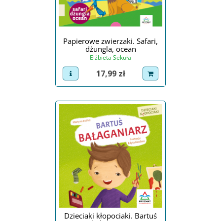
Papierowe zwierzaki. Safari,
dżungla, ocean
Elżbieta Sekuła
Cena
17,99 zł
view product
dodaj do koszyka
Dzieciaki kłopociaki. Bartuś