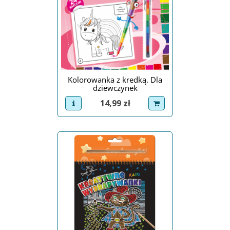
Kolorowanka z kredką. Dla
dziewczynek
Cena
14,99 zł
view product
dodaj do koszyka