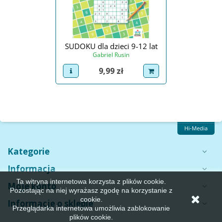
SUDOKU dla dzieci 9-12 lat
Gabriel Rusin
Cena
9,99 zł
view product
dodaj do koszyka
Hi-Media
Kategorie
Informacja
Ta witryna internetowa korzysta z plików cookie.
Moje konto
Pozostając na niej wyrażasz zgodę na korzystanie z
cookie.
Informacje o sklepie
Przeglądarka internetowa umożliwia zablokowanie
plików cookie.