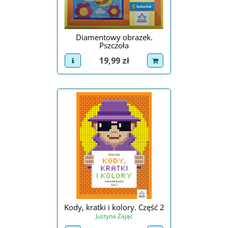
Diamentowy obrazek.
Pszczoła
Cena
19,99 zł
view product
dodaj do koszyka
Kody, kratki i kolory. Część 2
Justyna Zając