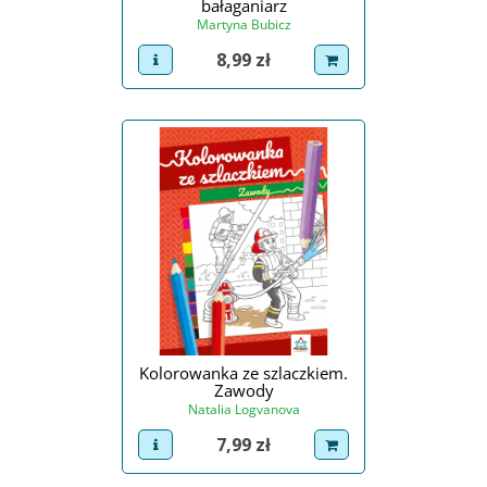
bałaganiarz
Martyna Bubicz
Cena
8,99 zł
view product
dodaj do koszyka
Kolorowanka ze szlaczkiem.
Zawody
Natalia Logvanova
Cena
7,99 zł
view product
dodaj do koszyka