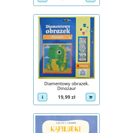
Diamentowy obrazek.
Dinozaur
Cena
19,99 zł
view product
dodaj do koszyka