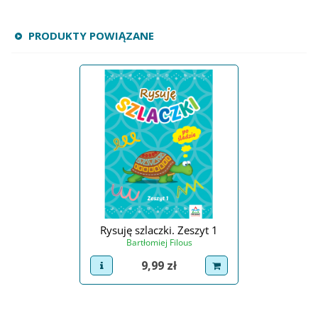
PRODUKTY POWIĄZANE
Rysuję szlaczki. Zeszyt 1
Bartłomiej Filous
Cena
9,99 zł
view product
dodaj do koszyka