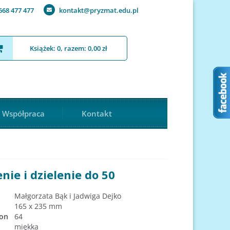
668 477 477
kontakt@pryzmat.edu.pl
Książek: 0, razem: 0,00 zł
Współpraca
Kontakt
ie i dzielenie do 50
Małgorzata Bąk i Jadwiga Dejko
165 x 235 mm
ron
64
miękka