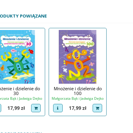
RODUKTY POWIĄZANE
żenie i dzielenie do
Mnożenie i dzielenie do
30
100
rzata Bąk i Jadwiga Dejko
Małgorzata Bąk i Jadwiga Dejko
Cena
Cena
17,99 zł
17,99 zł
iew product
dodaj do koszyka
view product
dodaj do koszyka