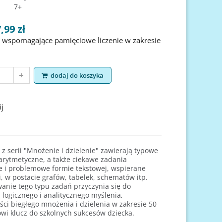
7+
,99 zł
 wspomagające pamięciowe liczenie w zakresie
dodaj do koszyka
 łamigłowki 7-8 lat
Zadania i łamigłowki 6-7 lat
Znajdź,
jko i Jadwiga Chrostek
Jadwiga Dejko i Jadwiga Chrostek
Cena
Cena
12,99 zł
12,99 zł
oduct
dodaj do koszyka
view product
dodaj do koszyk
view p
j
 z serii "Mnożenie i dzielenie" zawierają typowe
 arytmetyczne, a także ciekawe zadania
e i problemowe formie tekstowej, wspierane
, w postacie grafów, tabelek, schematów itp.
anie tego typu zadań przyczynia się do
 logicznego i analitycznego myślenia,
ści biegłego mnożenia i dzielenia w zakresie 50
owi klucz do szkolnych sukcesów dziecka.