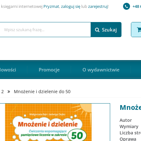
 księgarni internetowej
Pryzmat
,
zaloguj się
lub
zarejestruj
!
+48 
Szukaj
owości
Promocje
O wydawnictwie
 2
Mnożenie i dzielenie do 50
Mnożen
Autor
Wymiary
Liczba st
Oprawa