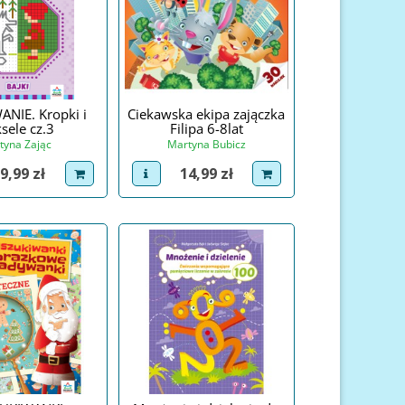
NIE. Kropki i
Ciekawska ekipa zajączka
ksele cz.3
Filipa 6-8lat
styna Zając
Martyna Bubicz
ena
Cena
9,99 zł
14,99 zł
roduct
dodaj do koszyka
view product
dodaj do koszyka