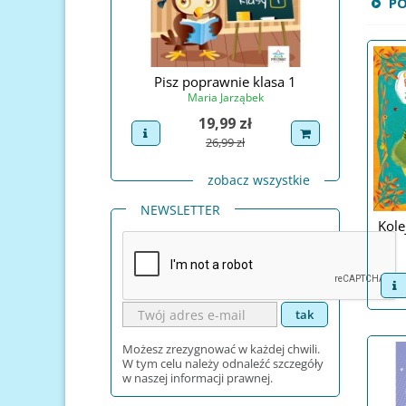
P
Świętego Mikołaja
Pisz poprawnie klasa 1
Pisz po
na Prudel
Maria Jarząbek
Ma
Cena
Cena
4,99 zł
19,99 zł
uct
dodaj do koszyka
view product
dodaj do koszyka
view pro
Cena podstawowa
Cena podstawowa
29,99 zł
26,99 zł
zobacz wszystkie
NEWSLETTER
Kole
v
Możesz zrezygnować w każdej chwili.
W tym celu należy odnaleźć szczegóły
w naszej informacji prawnej.