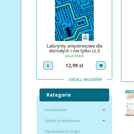
 antystresowe
Labirynty antystresowe dla
Zadania i 
dorosłych i nie tylko cz.3
akub Miłek
Jadwiga Dej
Jakub Miłek
Cena
2,99 zł
uct
dodaj do koszyka
view pro
Cena
12,99 zł
view product
dodaj do koszyka
zobacz wszystkie
Kategorie
Przedszkole
Szkoła podstawowa
Opowiadania i bajki