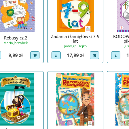
Zadania i łamigłówki 7-9
KODOWA
Rebusy cz.2
lat
pi
Maria Jarząbek
Jadwiga Dejko
Ju
Cena
Cena
C
9,99 zł
17,99 zł
1
iew product
dodaj do koszyka
view product
dodaj do koszyka
view p