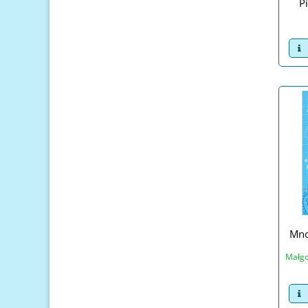
P
v
Mno
Małgo
v