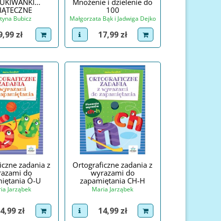
UKIWANKI...
Mnożenie i dzielenie do
IĄTECZNE
100
tyna Bubicz
Małgorzata Bąk i Jadwiga Dejko
Cena
Cena
9,99 zł
17,99 zł
roduct
dodaj do koszyka
view product
dodaj do koszyka
iczne zadania z
Ortograficzne zadania z
razami do
wyrazami do
iętania Ó-U
zapamiętania CH-H
ia Jarząbek
Maria Jarząbek
ena
Cena
4,99 zł
14,99 zł
roduct
dodaj do koszyka
view product
dodaj do koszyka