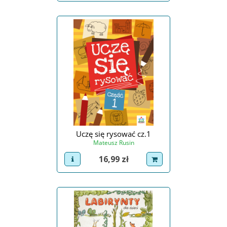
Uczę się rysować cz.1
Mateusz Rusin
Cena
16,99 zł
view product
dodaj do koszyka