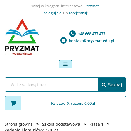
Witaj w księgarni internetowej
Pryzmat
,
zaloguj się
lub
zarejestruj
!
+48 668 477 477
kontakt@pryzmat.edu.pl
menu
Szukaj
Książek: 0, razem: 0,00 zł
Strona główna
Szkoła podstawowa
Klasa 1
Zadania i łamigłówki 6-8 lat