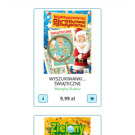
WYSZUKIWANKI...
ŚWIĄTECZNE
Martyna Bubicz
Cena
9,99 zł
view product
dodaj do koszyka