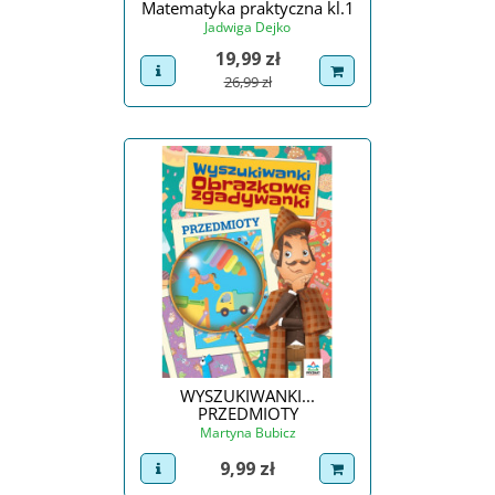
Matematyka praktyczna kl.1
Jadwiga Dejko
Cena
19,99 zł
view product
dodaj do koszyka
Cena podstawowa
26,99 zł
WYSZUKIWANKI...
PRZEDMIOTY
Martyna Bubicz
Cena
9,99 zł
view product
dodaj do koszyka