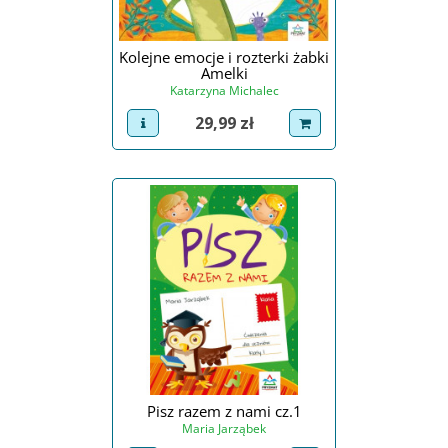
Kolejne emocje i rozterki żabki
Amelki
Katarzyna Michalec
Cena
29,99 zł
view product
dodaj do koszyka
Pisz razem z nami cz.1
Maria Jarząbek