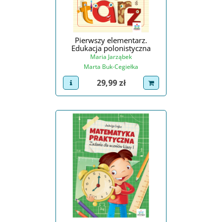
Pierwszy elementarz.
Edukacja polonistyczna
Maria Jarząbek
Marta Buk-Cegiełka
Cena
29,99 zł
view product
dodaj do koszyka