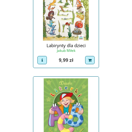
Labirynty dla dzieci
Jakub Miłek
Cena
9,99 zł
view product
dodaj do koszyka