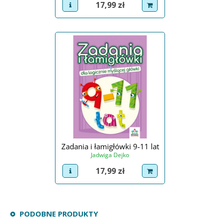
Cena
17,99 zł
view product
dodaj do koszyka
Zadania i łamigłówki 9-11 lat
Jadwiga Dejko
Cena
17,99 zł
view product
dodaj do koszyka
PODOBNE PRODUKTY