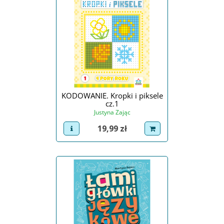
KODOWANIE. Kropki i piksele
cz.1
Justyna Zając
Cena
19,99 zł
view product
dodaj do koszyka