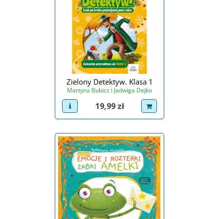
Zielony Detektyw. Klasa 1
Martyna Bubicz i Jadwiga Dejko
Cena
19,99 zł
view product
dodaj do koszyka