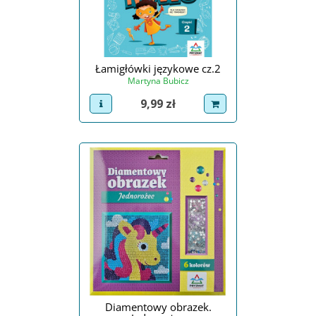
Łamigłówki językowe cz.2
Martyna Bubicz
Cena
9,99 zł
view product
dodaj do koszyka
Diamentowy obrazek.