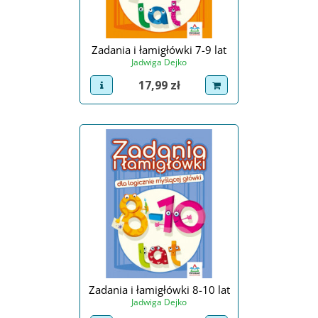
Zadania i łamigłówki 7-9 lat
Jadwiga Dejko
Cena
17,99 zł
view product
dodaj do koszyka
Zadania i łamigłówki 8-10 lat
Jadwiga Dejko