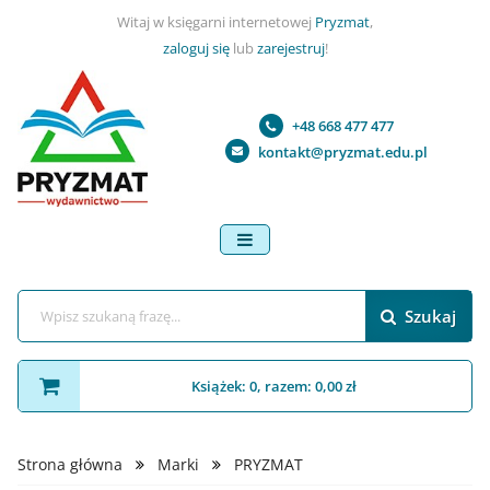
Witaj w księgarni internetowej
Pryzmat
,
zaloguj się
lub
zarejestruj
!
+48 668 477 477
kontakt@pryzmat.edu.pl
menu
Szukaj
Książek: 0, razem: 0,00 zł
Strona główna
Marki
PRYZMAT